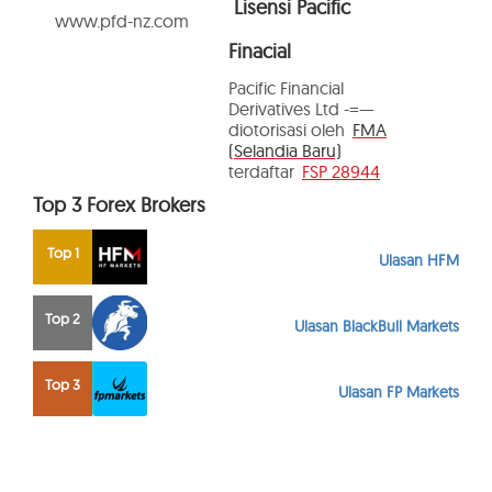
Lisensi Pacific
www.pfd-nz.com
Finacial
Pacific Financial
Derivatives Ltd -=—
diotorisasi oleh
FMA
(Selandia Baru)
terdaftar
FSP 28944
Top 3 Forex Brokers
Top 1
Ulasan HFM
Top 2
Ulasan BlackBull Markets
Top 3
Ulasan FP Markets