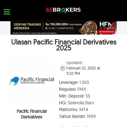
Skip
to
content
Ulasan Pacific Financial Derivatives
HOME
2025
REVIEW BROKER FOREX
Updated:
BROKER YANG HARUS DIHINDARI
Februari 22, 2025 at
11:22 PM
EDUKASI FOREX
Leverage:
1:300
PERTANYAAN TRADER
Regulasi:
FMA
Min. Deposit:
5$
HUBUNGI KAMI
HQ:
Selandia Baru
BUKA AKUN GRATIS
Platforms:
MT4
Pacific Financial
Tahun Berdiri:
1999
Derivatives