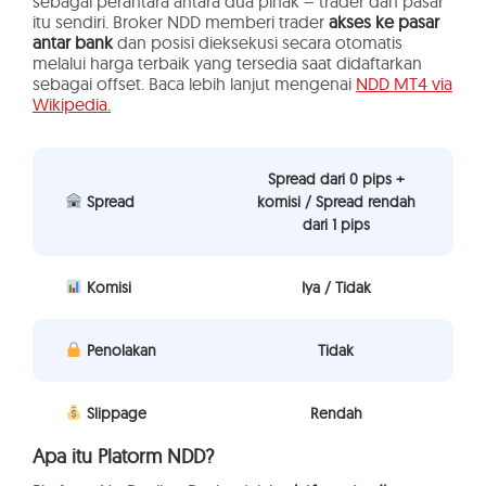
sebagai perantara antara dua pihak – trader dan pasar
itu sendiri. Broker NDD memberi trader
akses ke pasar
antar bank
dan posisi dieksekusi secara otomatis
melalui harga terbaik yang tersedia saat didaftarkan
sebagai offset. Baca lebih lanjut mengenai
NDD MT4 via
Wikipedia.
Spread dari 0 pips +
Spread
komisi / Spread rendah
dari 1 pips
Komisi
Iya / Tidak
Penolakan
Tidak
Slippage
Rendah
Apa itu Platorm NDD?