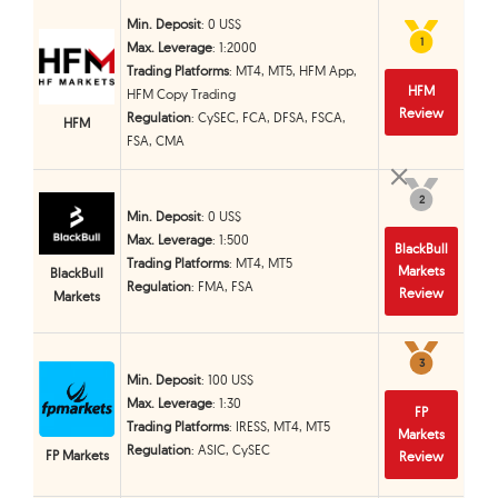
Min. Deposit
: 0 US$
1
1
Max. Leverage
: 1:2000
Trading Platforms
: MT4, MT5, HFM App,
HFM
HFM Copy Trading
Review
Regulation
: CySEC, FCA, DFSA, FSCA,
HFM
FSA, CMA
2
2
Min. Deposit
: 0 US$
Max. Leverage
: 1:500
BlackBull
Trading Platforms
: MT4, MT5
Markets
BlackBull
Regulation
: FMA, FSA
Review
Markets
3
3
Min. Deposit
: 100 US$
Max. Leverage
: 1:30
FP
Trading Platforms
: IRESS, MT4, MT5
Markets
Regulation
: ASIC, CySEC
FP Markets
Review