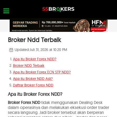
Skip
to
content
HOME
Broker Ndd Terbaik
REVIEW BROKER FOREX
Updated:
Juli 31, 2026 at 10:20 PM
BROKER YANG HARUS DIHINDARI
Apa itu Broker Forex NDD?
Broker NDD Terbaik
EDUKASI FOREX
Apa itu Broker Forex ECN STP NDD?
PERTANYAAN TRADER
Apa itu Broker NDD Asli?
Daftrar Broker Forex NDD
HUBUNGI KAMI
Apa itu Broker Forex NDD?
BUKA AKUN GRATIS
Broker Forex NDD
tidak menggunakan Dealing Desk
dalam operasinya dan melakukan eksekusi order trader
secara langsung. Jadi broker tersebut akan berperan