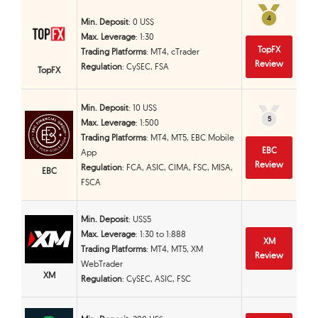
4
4
Min. Deposit
: 0 US$
Max. Leverage
: 1:30
TopFX
Trading Platforms
: MT4, cTrader
Review
Regulation
: CySEC, FSA
TopFX
Min. Deposit
: 10 US$
5
5
Max. Leverage
: 1:500
Trading Platforms
: MT4, MT5, EBC Mobile
EBC
App
Review
Regulation
: FCA, ASIC, CIMA, FSC, MISA,
EBC
FSCA
Min. Deposit
: US$5
Max. Leverage
: 1:30 to 1:888
XM
Trading Platforms
: MT4, MT5, XM
Review
WebTrader
XM
Regulation
: CySEC, ASIC, FSC