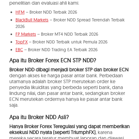
penelitian dan evaluasi ahli kami.
HFM
– Broker NDD Terbaik 2026
BlackBull Markets
– Broker NDD Spread Terendah Terbaik
2026
FP Markets
– Broker MT4 NDD Terbaik 2026
TopFX
– Broker NDD Terbaik untuk Pemula 2026
EBC
– Broker NDD Trading EA Terbaik 2026
Apa itu Broker Forex ECN STP NDD?
Broker NDD dibagi menjadi broker STP dan broker ECN
dengan akses ke harga pasar antar bank. Perbedaan
utamanya adalah broker STP merutekan order ke
penyedia likuiditas yang berbeda seperti bank, dana
lindung nilai, dan pasar antar bank, sedangkan broker
ECN merutekan ordernya hanya ke pasar antar bank
saja.
Apa itu Broker NDD Asli?
Hanya Broker Forex Teregulasi yang dapat memberikan
eksekusi NDD nyata (seperti TriumphFX)
, karena
mereka secara teratur membuat laporan dan diawasi