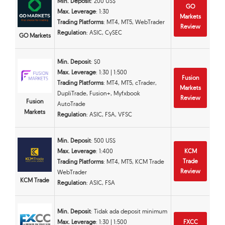
Min. Deposit
: 200 US$
GO
Max. Leverage
: 1:30
Markets
Trading Platforms
: MT4, MT5, WebTrader
Review
Regulation
: ASIC, CySEC
GO Markets
Min. Deposit
: $0
Max. Leverage
: 1:30 | 1:500
Fusion
Trading Platforms
: MT4, MT5, cTrader,
Markets
DupliTrade, Fusion+, Myfxbook
Review
Fusion
AutoTrade
Markets
Regulation
: ASIC, FSA, VFSC
Min. Deposit
: 500 US$
Max. Leverage
: 1:400
KCM
Trade
Trading Platforms
: MT4, MT5, KCM Trade
Review
WebTrader
KCM Trade
Regulation
: ASIC, FSA
Min. Deposit
: Tidak ada deposit minimum
Max. Leverage
: 1:30 | 1:500
FXCC