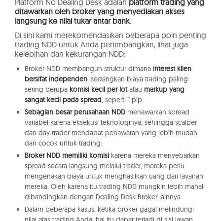
Platform No Dealing Desk adalah
platform trading yang
ditawarkan oleh broker yang menyediakan akses
langsung ke nilai tukar antar bank
.
Di sini kami merekomendasikan beberapa poin penting
trading NDD untuk Anda pertimbangkan, lihat juga
kelebihan dan kekurangan NDD:
Broker NDD membangun struktur dimana
interest klien
bersifat independen
, sedangkan biaya trading paling
sering berupa
komisi kecil per lot
atau
markup yang
sangat kecil pada spread
, seperti 1 pip.
Sebagian besar perusahaan NDD
menawarkan spread
variabel karena eksekusi teknologinya, sehingga scalper
dan day trader mendapat penawaran yang lebih mudah
dan cocok untuk trading.
Broker NDD memiliki komisi
karena mereka menyebarkan
spread secara langsung melalui trader, mereka perlu
mengenakan biaya untuk menghasilkan uang dari layanan
mereka. Oleh karena itu trading NDD mungkin lebih mahal
dibandingkan dengan Dealing Desk Broker lainnya
Dalam beberapa kasus, ketika broker gagal melindungi
nilai atas trading Anda, hal itu dapat terjadi di sisi lawan