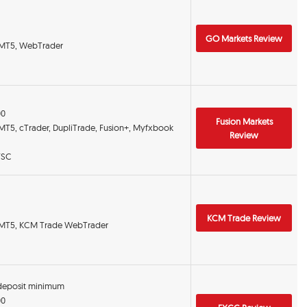
GO Markets Review
 MT5, WebTrader
00
Fusion Markets
 MT5, cTrader, DupliTrade, Fusion+, Myfxbook
Review
VFSC
KCM Trade Review
 MT5, KCM Trade WebTrader
 deposit minimum
00