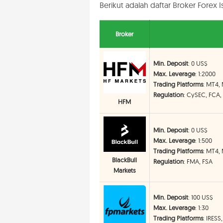
Berikut adalah daftar Broker Forex
Broker
Min. Deposit
: 0 US$
Max. Leverage
: 1:2000
Trading Platforms
: MT4,
Regulation
: CySEC, FCA,
HFM
Min. Deposit
: 0 US$
Max. Leverage
: 1:500
Trading Platforms
: MT4,
BlackBull
Regulation
: FMA, FSA
Markets
Min. Deposit
: 100 US$
Max. Leverage
: 1:30
Trading Platforms
: IRES