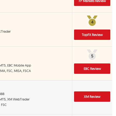
FP Markets Review
4
4
 cTrader
TopFX Review
5
5
 MT5, EBC Mobile App
EBC Review
CIMA, FSC, MISA, FSCA
:888
XM Review
 MT5, XM WebTrader
, FSC