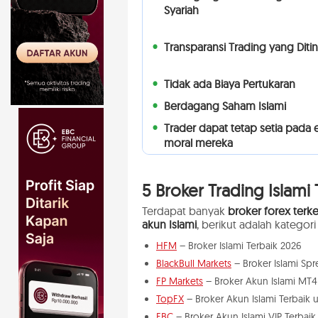
Syariah
Transparansi Trading yang Diti
Tidak ada Biaya Pertukaran
Berdagang Saham Islami
Trader dapat tetap setia pada 
moral mereka
5 Broker Trading Islami 
Terdapat banyak
broker forex ter
akun Islami
, berikut adalah kategori
HFM
– Broker Islami Terbaik 2026
BlackBull Markets
– Broker Islami Sp
FP Markets
– Broker Akun Islami MT4
TopFX
– Broker Akun Islami Terbaik
EBC
– Broker Akun Islami VIP Terbaik