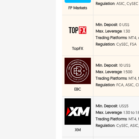
Regulation
: ASIC, CySEC
FP Markets
Min. Deposit
: 0 US$
Max. Leverage
: 1:30
Trading Platforms
: MT4,
Regulation
: CySEC, FSA
TopFX
Min. Deposit
: 10 US$
Max. Leverage
: 1:500
Trading Platforms
: MT4,
Regulation
: FCA, ASIC, 
EBC
Min. Deposit
: US$5
Max. Leverage
: 1:30 to 1
Trading Platforms
: MT4,
Regulation
: CySEC, ASIC
XM