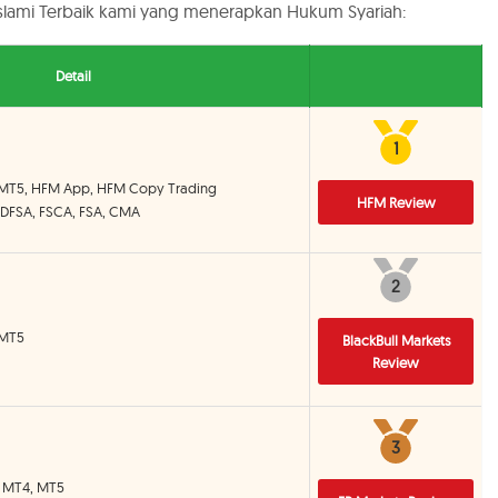
 Islami Terbaik kami yang menerapkan Hukum Syariah:
Detail
1
1
 MT5, HFM App, HFM Copy Trading
HFM Review
 DFSA, FSCA, FSA, CMA
2
2
 MT5
BlackBull Markets
Review
3
3
S, MT4, MT5