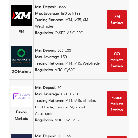
Min. Deposit
: US$5
Max. Leverage
: 1:30 to 1:888
XM
Trading Platforms
: MT4, MT5, XM
Review
WebTrader
XM
Regulation
: CySEC, ASIC, FSC
Min. Deposit
: 200 US$
GO
Max. Leverage
: 1:30
Markets
Trading Platforms
: MT4, MT5, WebTrader
Review
Regulation
: ASIC, CySEC
GO Markets
Min. Deposit
: $0
Max. Leverage
: 1:30 | 1:500
Fusion
Trading Platforms
: MT4, MT5, cTrader,
Markets
DupliTrade, Fusion+, Myfxbook
Review
Fusion
AutoTrade
Markets
Regulation
: ASIC, FSA, VFSC
Min. Deposit
: 500 US$