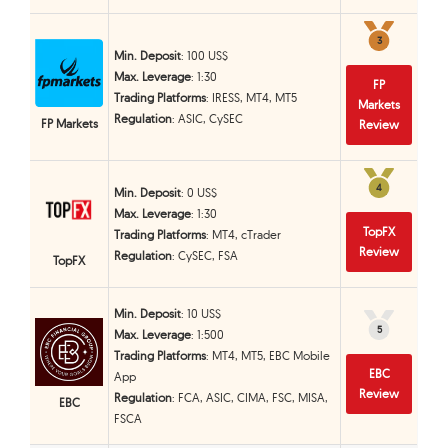
3
3
Min. Deposit
: 100 US$
Max. Leverage
: 1:30
FP
Trading Platforms
: IRESS, MT4, MT5
Markets
Regulation
: ASIC, CySEC
FP Markets
Review
4
4
Min. Deposit
: 0 US$
Max. Leverage
: 1:30
TopFX
Trading Platforms
: MT4, cTrader
Review
Regulation
: CySEC, FSA
TopFX
Min. Deposit
: 10 US$
5
5
Max. Leverage
: 1:500
Trading Platforms
: MT4, MT5, EBC Mobile
EBC
App
Review
Regulation
: FCA, ASIC, CIMA, FSC, MISA,
EBC
FSCA