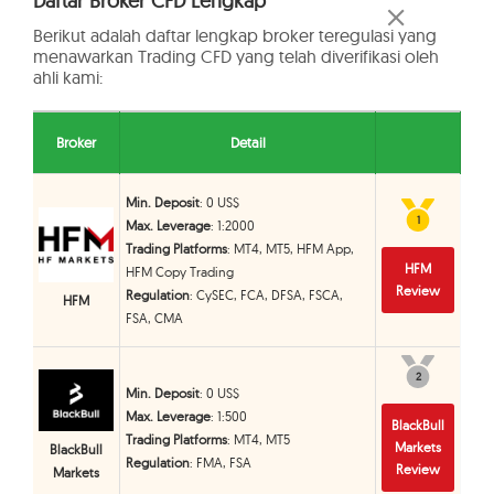
Daftar Broker CFD Lengkap
Berikut adalah daftar lengkap broker teregulasi yang
menawarkan Trading CFD yang telah diverifikasi oleh
ahli kami:
Broker
Detail
Min. Deposit
: 0 US$
1
1
Max. Leverage
: 1:2000
Trading Platforms
: MT4, MT5, HFM App,
HFM
HFM Copy Trading
Review
Regulation
: CySEC, FCA, DFSA, FSCA,
HFM
FSA, CMA
2
2
Min. Deposit
: 0 US$
Max. Leverage
: 1:500
BlackBull
Trading Platforms
: MT4, MT5
Markets
BlackBull
Regulation
: FMA, FSA
Review
Markets