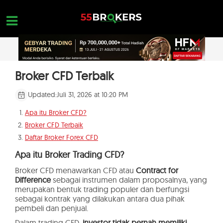
Skip
to
content
HOME
Broker CFD Terbaik
REVIEW BROKER FOREX
Updated:
Juli 31, 2026 at 10:20 PM
BROKER YANG HARUS DIHINDARI
Apa itu Broker CFD?
Broker CFD Terbaik
EDUKASI FOREX
Daftar Broker Forex CFD
PERTANYAAN TRADER
Apa itu Broker Trading CFD?
HUBUNGI KAMI
Broker CFD menawarkan CFD atau
Contract for
Difference
sebagai instrumen dalam proposalnya, yang
merupakan bentuk trading populer dan berfungsi
BUKA AKUN GRATIS
sebagai kontrak yang dilakukan antara dua pihak
pembeli dan penjual.
Dalam trading CFD,
investor tidak pernah memiliki