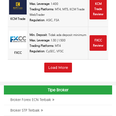
Max. Leverage
: 1:400
KCM
Trade
Trading Platforms
: MT4, MT5, KCM Trade
Review
WebTrader
KCM Trade
Regulation
: ASIC, FSA
Min. Deposit
: Tidak ada deposit minimum
Max. Leverage
: 1:30 | 1:500
FXCC
Review
Trading Platforms
: MT4
Regulation
: CySEC, VFSC
FXCC
Load More
Tipe Broker
Broker Forex ECN Terbaik
Broker STP Terbaik