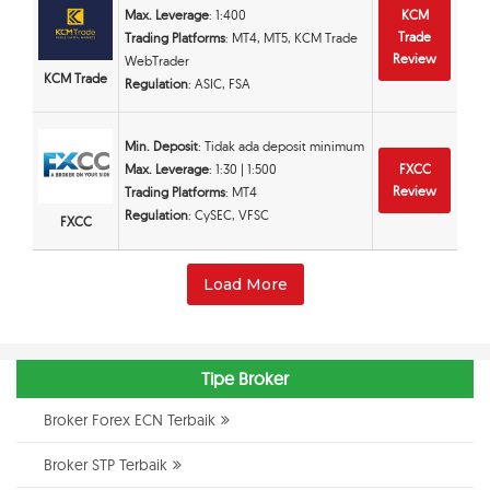
Max. Leverage
: 1:400
KCM
Trade
Trading Platforms
: MT4, MT5, KCM Trade
Review
WebTrader
KCM Trade
Regulation
: ASIC, FSA
Min. Deposit
: Tidak ada deposit minimum
Max. Leverage
: 1:30 | 1:500
FXCC
Review
Trading Platforms
: MT4
Regulation
: CySEC, VFSC
FXCC
Load More
Tipe Broker
Broker Forex ECN Terbaik
Broker STP Terbaik