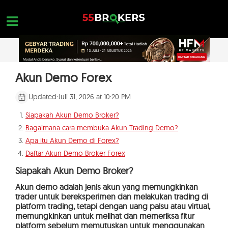
Skip
to
content
HOME
Akun Demo Forex
REVIEW BROKER FOREX
Updated:
Juli 31, 2026 at 10:20 PM
BROKER YANG HARUS DIHINDARI
Siapakah Akun Demo Broker?
Bagaimana cara membuka Akun Trading Demo?
EDUKASI FOREX
Apa itu Akun Demo di Forex?
PERTANYAAN TRADER
Daftar Akun Demo Broker Forex
Siapakah Akun Demo Broker?
HUBUNGI KAMI
Akun demo adalah jenis akun yang memungkinkan
BUKA AKUN GRATIS
trader untuk bereksperimen dan melakukan trading di
platform trading, tetapi dengan uang palsu atau virtual,
memungkinkan untuk melihat dan memeriksa fitur
platform sebelum memutuskan untuk menggunakan