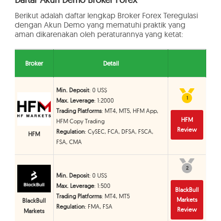
Berikut adalah daftar lengkap Broker Forex Teregulasi
dengan Akun Demo yang mematuhi praktik yang
aman dikarenakan oleh peraturannya yang ketat:
Broker
Detail
Min. Deposit
: 0 US$
1
1
Max. Leverage
: 1:2000
Trading Platforms
: MT4, MT5, HFM App,
HFM
HFM Copy Trading
Review
Regulation
: CySEC, FCA, DFSA, FSCA,
HFM
FSA, CMA
2
2
Min. Deposit
: 0 US$
Max. Leverage
: 1:500
BlackBull
Trading Platforms
: MT4, MT5
Markets
BlackBull
Regulation
: FMA, FSA
Review
Markets