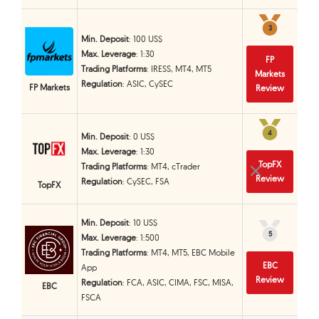
3
3
Min. Deposit
: 100 US$
Max. Leverage
: 1:30
FP
Trading Platforms
: IRESS, MT4, MT5
Markets
Regulation
: ASIC, CySEC
FP Markets
Review
4
4
Min. Deposit
: 0 US$
Max. Leverage
: 1:30
TopFX
Trading Platforms
: MT4, cTrader
Review
Regulation
: CySEC, FSA
TopFX
Min. Deposit
: 10 US$
5
5
Max. Leverage
: 1:500
Trading Platforms
: MT4, MT5, EBC Mobile
EBC
App
Review
Regulation
: FCA, ASIC, CIMA, FSC, MISA,
EBC
FSCA