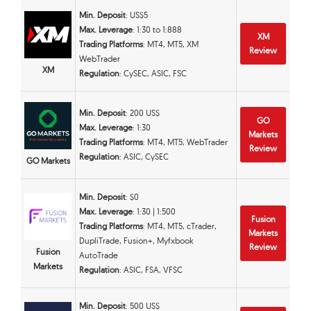
Min. Deposit
: US$5
Max. Leverage
: 1:30 to 1:888
XM
Trading Platforms
: MT4, MT5, XM
Review
WebTrader
XM
Regulation
: CySEC, ASIC, FSC
Min. Deposit
: 200 US$
GO
Max. Leverage
: 1:30
Markets
Trading Platforms
: MT4, MT5, WebTrader
Review
Regulation
: ASIC, CySEC
GO Markets
Min. Deposit
: $0
Max. Leverage
: 1:30 | 1:500
Fusion
Trading Platforms
: MT4, MT5, cTrader,
Markets
DupliTrade, Fusion+, Myfxbook
Review
Fusion
AutoTrade
Markets
Regulation
: ASIC, FSA, VFSC
Min. Deposit
: 500 US$