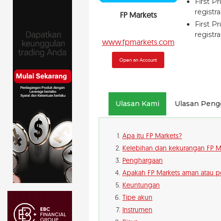
First P
registr
FP Markets
First P
registra
www.fpmarkets.com
Open an Account
Ulasan Kami
Ulasan Peng
Apa itu FP Markets?
Kelebihan dan kekurangan FP M
Penghargaan
Apakah FP Markets aman atau 
Keuntungan
Tipe akun
Instrumen