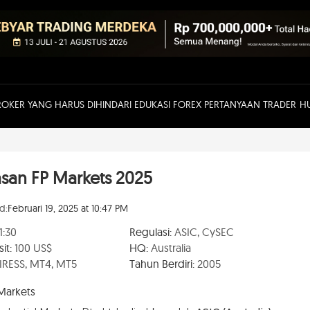
ROKER YANG HARUS DIHINDARI
EDUKASI FOREX
PERTANYAAN TRADER
H
asan FP Markets 2025
d:
Februari 19, 2025 at 10:47 PM
1:30
Regulasi:
ASIC, CySEC
it:
100 US$
HQ:
Australia
IRESS, MT4, MT5
Tahun Berdiri:
2005
 Markets