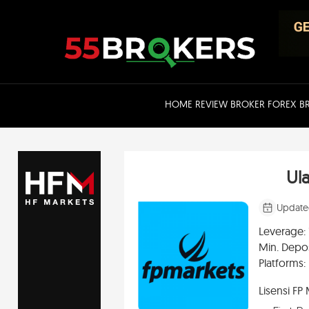
Skip
to
content
HOME
REVIEW BROKER FOREX
B
Ul
Update
Leverage:
Min. Depos
Platforms:
Lisensi FP