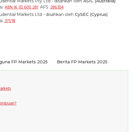
rudential Markets Pty Ltd - disahkan oleh
ASIC (Australia)
asi
ABN 16 112 600 281
AFS
286354
rudential Markets Ltd - disahkan oleh
CySEC (Cyprus)
si
371/18
guna FP Markets 2025
Berita FP Markets 2025
arkets
penipuan?