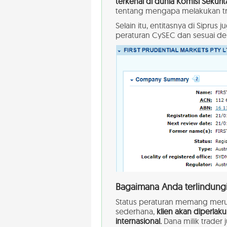
terkenal di dunia Komisi Sekurit
tentang mengapa melakukan tr
Selain itu, entitasnya di Sipru
peraturan CySEC dan sesuai de
Bagaimana Anda terlindungi
Status peraturan memang meru
sederhana,
klien akan diperlak
internasional.
Dana milik trader 