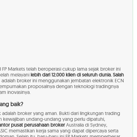
 FP Markets telah beroperasi cukup lama sejak broker ini
telah melayani
lebih dari 12.000 klien di seluruh dunia. Salah
 adalah broker ini menggunakan jembatan elektronik ECN
mpurnakan proposalnya dengan teknologi tradingnya
lam inovasinya.
ang baik?
 adalah broker yang aman. Bukti dari lingkungan trading
n kewajiban undang-undang yang perlu dipatuhi,
antor pusat perusahaan broker
Australia di Sydney,
ASIC memastikan kerja sama yang dapat dipercaya serta
man. Selain itu, baru-baru ini FP Markets memperbesar