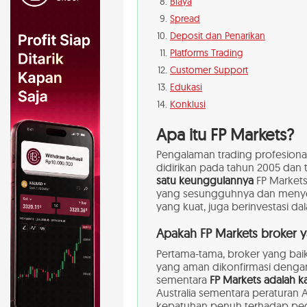
Biaya
Spread
Deposit dan Penarikan
Platforms
Trading
Customer Support
Edukasi
Konklusi
Apa itu FP Markets?
Pengalaman trading profesional
didirikan pada tahun 2005 dan 
satu keunggulannya
FP Markets
yang sesungguhnya dan menye
yang kuat, juga berinvestasi da
Apakah FP Markets broker y
Pertama-tama, broker yang baik
yang aman dikonfirmasi denga
sementara
FP Markets adalah k
Australia sementara peraturan 
kepatuhan penuh terhadap pedo