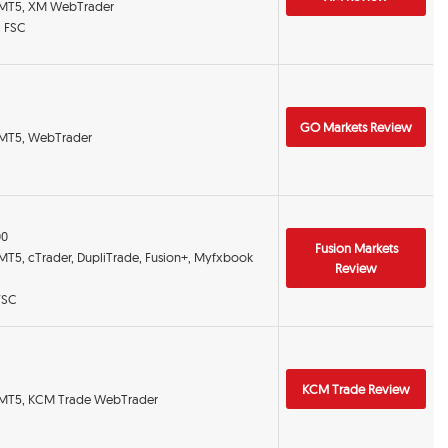
 MT5, XM WebTrader
, FSC
GO Markets Review
 MT5, WebTrader
00
Fusion Markets
 MT5, cTrader, DupliTrade, Fusion+, Myfxbook
Review
VFSC
KCM Trade Review
 MT5, KCM Trade WebTrader