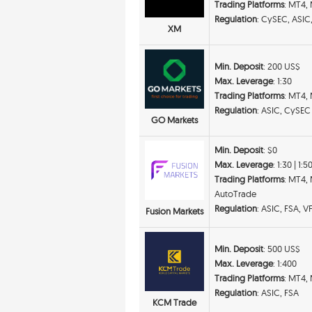
Trading Platforms
: MT4,
Regulation
: CySEC, ASIC
XM
Min. Deposit
: 200 US$
Max. Leverage
: 1:30
Trading Platforms
: MT4,
Regulation
: ASIC, CySEC
GO Markets
Min. Deposit
: $0
Max. Leverage
: 1:30 | 1:5
Trading Platforms
: MT4,
AutoTrade
Regulation
: ASIC, FSA, 
Fusion Markets
Min. Deposit
: 500 US$
Max. Leverage
: 1:400
Trading Platforms
: MT4,
Regulation
: ASIC, FSA
KCM Trade