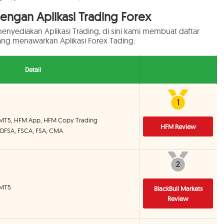
dengan Aplikasi Trading Forex
nyediakan Aplikasi Trading, di sini kami membuat daftar
yang menawarkan Aplikasi Forex Tading:
Detail
1
1
 MT5, HFM App, HFM Copy Trading
HFM Review
 DFSA, FSCA, FSA, CMA
2
2
 MT5
BlackBull Markets
Review