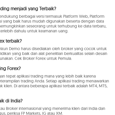
ding menjadi yang Terbaik?
mendukung berbagai versi termasuk Platform Web, Platform
ikasi yang baik harus mudah digunakan beserta dengan data
g memungkinkan seseorang untuk terhubung ke data terbaru,
 terlebih dahulu untuk keamanan uang.
ex terbaik?
tau Akun Demo harus disediakan oleh broker yang cocok untuk
an yang baik dan alat penelitian berkualitas selain desain
igunakan. Cek Broker Forex untuk Pemula.
ing Forex?
n tepat aplikasi trading mana yang lebih baik karena
erampilan trading Anda. Setiap aplikasi trading menawarkan
 klien. Di antara beberapa aplikasi terbaik adalah MT4, MT5,
ik di India?
atau Broker internasional yang menerima klien dari India dan
s, periksa FP Markets, IG atau XM.