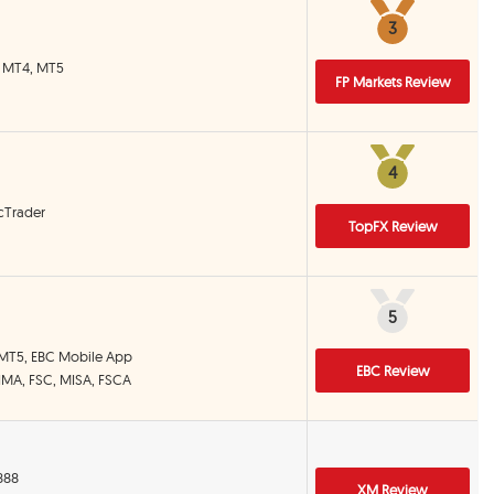
3
3
S, MT4, MT5
FP Markets Review
4
4
 cTrader
TopFX Review
5
5
 MT5, EBC Mobile App
EBC Review
CIMA, FSC, MISA, FSCA
:888
XM Review