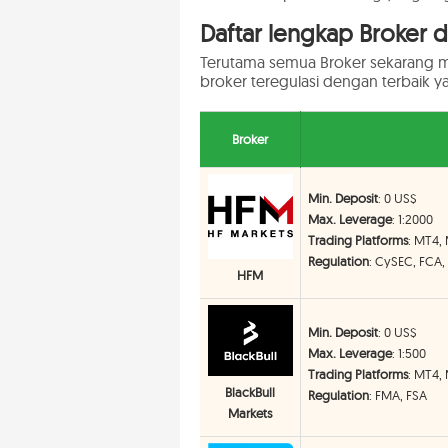
Daftar lengkap Broker 
Terutama semua Broker sekarang me
broker teregulasi dengan terbaik 
Broker
Min. Deposit
: 0 US$
Max. Leverage
: 1:2000
Trading Platforms
: MT4,
Regulation
: CySEC, FCA,
HFM
Min. Deposit
: 0 US$
Max. Leverage
: 1:500
Trading Platforms
: MT4,
BlackBull
Regulation
: FMA, FSA
Markets