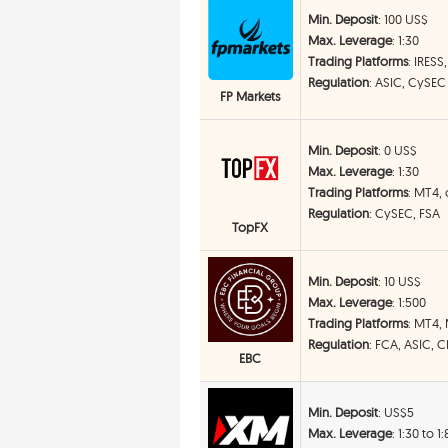
Min. Deposit
: 100 US$
Max. Leverage
: 1:30
Trading Platforms
: IRES
Regulation
: ASIC, CySEC
FP Markets
Min. Deposit
: 0 US$
Max. Leverage
: 1:30
Trading Platforms
: MT4,
Regulation
: CySEC, FSA
TopFX
Min. Deposit
: 10 US$
Max. Leverage
: 1:500
Trading Platforms
: MT4,
Regulation
: FCA, ASIC, 
EBC
Min. Deposit
: US$5
Max. Leverage
: 1:30 to 1