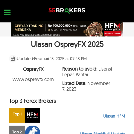
Skip
to
content
Ulasan OspreyFX 2025
HOME
REVIEW BROKER FOREX
Updated:
Februari 13, 2025 at 07:28 PM
BROKER YANG HARUS DIHINDARI
Reason to avoid:
Lisensi
OspreyFX
Lepas Pantai
EDUKASI FOREX
www.ospreyfx.com
Listed Date:
November
7, 2023
PERTANYAAN TRADER
Top 3 Forex Brokers
HUBUNGI KAMI
BUKA AKUN GRATIS
Top 1
Ulasan HFM
Top 2