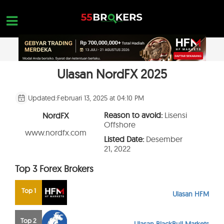
Skip
to
content
Ulasan NordFX 2025
HOME
REVIEW BROKER FOREX
Updated:
Februari 13, 2025 at 04:10 PM
BROKER YANG HARUS DIHINDARI
Reason to avoid:
Lisensi
NordFX
Offshore
EDUKASI FOREX
www.nordfx.com
Listed Date:
Desember
21, 2022
PERTANYAAN TRADER
Top 3 Forex Brokers
HUBUNGI KAMI
BUKA AKUN GRATIS
Top 1
Ulasan HFM
Top 2