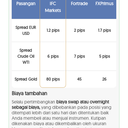
Pasangan
IFC
Fortrade
FXPrimus
Markets
Spread EUR
1.2 pips
2 pips
1.7 pips
USD
Spread
Crude Oil
6 pips
7 pips
5 pips
WTI
Spread Gold
80 pips
45
26
Biaya tambahan
Selalu pertimbangkan
biaya swap atau overnight
sebagai biaya,
yang dibebankan pada posisi yang
ditempati lebih dari satu hari dan ditentukan baik
Anda membeli atau menjual instrumen. Kutipan
dikenakan biaya atau dikembalikan oleh ukuran