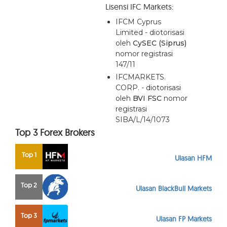
Lisensi IFC Markets:
IFCM Cyprus
Limited - diotorisasi
oleh
CySEC (Siprus)
nomor registrasi
147/11
IFCMARKETS.
CORP. - diotorisasi
oleh
BVI FSC
nomor
registrasi
SIBA/L/14/1073
Top 3 Forex Brokers
Top 1
Ulasan HFM
Top 2
Ulasan BlackBull Markets
Top 3
Ulasan FP Markets