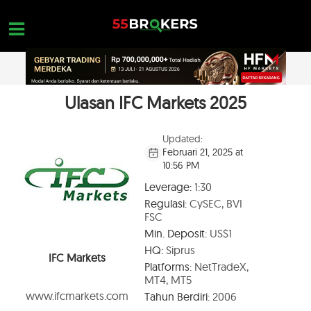
Skip
to
content
Ulasan IFC Markets 2025
HOME
REVIEW BROKER FOREX
Updated:
Februari 21, 2025 at
BROKER YANG HARUS DIHINDARI
10:56 PM
EDUKASI FOREX
Leverage:
1:30
Regulasi:
CySEC, BVI
PERTANYAAN TRADER
FSC
Min. Deposit:
US$1
HUBUNGI KAMI
HQ:
Siprus
IFC Markets
BUKA AKUN GRATIS
Platforms:
NetTradeX,
MT4, MT5
www.ifcmarkets.com
Tahun Berdiri:
2006