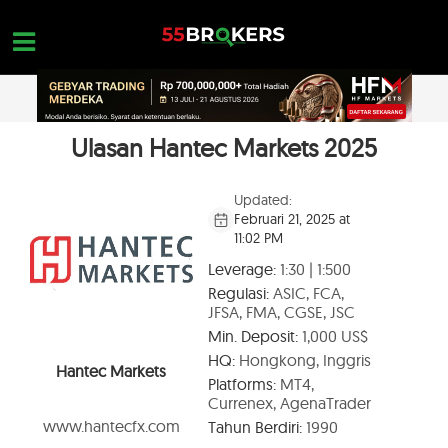
Skip
to
content
Ulasan Hantec Markets 2025
HOME
REVIEW BROKER FOREX
Updated:
Februari 21, 2025 at
BROKER YANG HARUS DIHINDARI
11:02 PM
EDUKASI FOREX
Leverage:
1:30 | 1:500
Regulasi:
ASIC, FCA,
PERTANYAAN TRADER
JFSA, FMA, CGSE, JSC
Min. Deposit:
1,000 US$
HUBUNGI KAMI
HQ:
Hongkong, Inggris
Hantec Markets
BUKA AKUN GRATIS
Platforms:
MT4,
Currenex, AgenaTrader
www.hantecfx.com
Tahun Berdiri:
1990