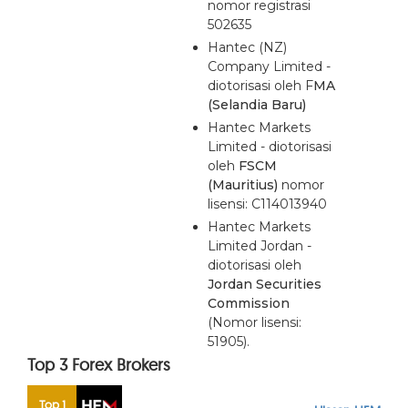
nomor registrasi
502635
Hantec (NZ)
Company Limited -
diotorisasi oleh F
MA
(Selandia Baru)
Hantec Markets
Limited - diotorisasi
oleh
FSCM
(Mauritius)
nomor
lisensi: C114013940
Hantec Markets
Limited Jordan -
diotorisasi oleh
Jordan Securities
Commission
(Nomor lisensi:
51905).
Top 3 Forex Brokers
Top 1