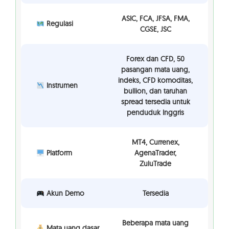
ASIC, FCA, JFSA, FMA,
Regulasi
CGSE, JSC
Forex dan CFD, 50
pasangan mata uang,
indeks, CFD komoditas,
Instrumen
bullion, dan taruhan
spread tersedia untuk
penduduk Inggris
MT4, Currenex,
Platform
AgenaTrader,
ZuluTrade
Akun Demo
Tersedia
Beberapa mata uang
Mata uang dasar