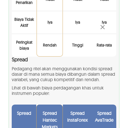
Penarikan
Biaya Tidak
Iya
Iya
Iya
Aktif
Peringkat
Rendah
Tinggi
Rata-rata
biaya
Spread
Pedagang ritel akan menggunakan kondisi spread
dasar di mana semua biaya dibangun dalam spread
variabel, yang cukup kompetitif dan rendah.
Lihat di bawah biaya perdagangan khas untuk
instrumen populer:
Spread
Spread
Spread
Spread
Hantec
InstaForex
AvaTrade
Markets