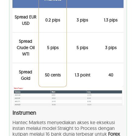
Spread EUR
0.2 pips
3 pips
1.3 pips
USD
Spread
Crude Oil
5 pips
5 pips
3 pips
WTI
Spread
50 cents
1.3 point
40
Gold
Instrumen
Hantec Markets menyediakan akses ke eksekusi
instan melalui model Straight to Process dengan
kutipan melalui 16 bank dunia terbesar untuk
Forex