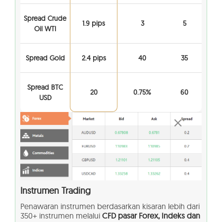
Spread Crude
1.9 pips
3
5
Oil WTI
Spread Gold
2.4 pips
40
35
Spread BTC
20
0.75%
60
USD
Instrumen Trading
Penawaran instrumen berdasarkan kisaran lebih dari
350+ instrumen melalui
CFD pasar Forex, Indeks dan