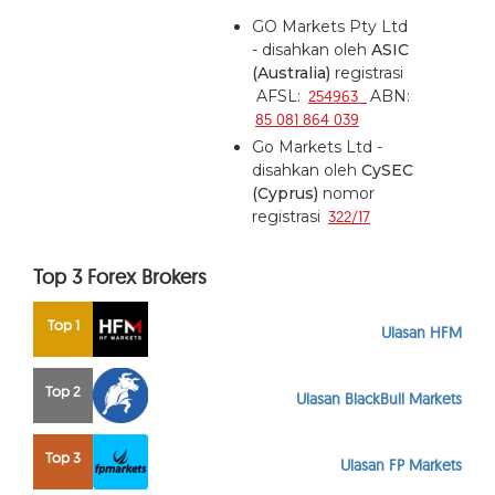
GO Markets Pty Ltd
- disahkan oleh
ASIC
(Australia)
registrasi
AFSL:
254963
ABN:
85 081 864 039
Go Markets Ltd -
disahkan oleh
CySEC
(Cyprus)
nomor
registrasi
322/17
Top 3 Forex Brokers
Top 1
Ulasan HFM
Top 2
Ulasan BlackBull Markets
Top 3
Ulasan FP Markets