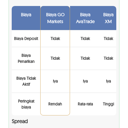
Biaya
Biaya GO
Biaya
Biaya
Markets
AvaTrade
XM
Biaya Deposit
Tidak
Tidak
Tidak
Biaya
Tidak
Tidak
Tidak
Penarikan
Biaya Tidak
Iya
Iya
Iya
Aktif
Peringkat
Rendah
Rata-rata
Tinggi
biaya
Spread