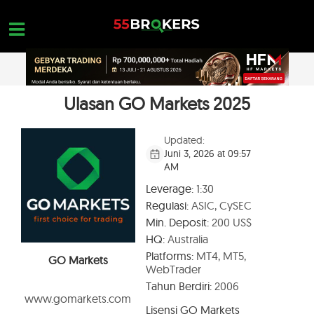
Skip
to
content
Ulasan GO Markets 2025
HOME
REVIEW BROKER FOREX
Updated:
Juni 3, 2026 at 09:57
BROKER YANG HARUS DIHINDARI
AM
EDUKASI FOREX
Leverage:
1:30
Regulasi:
ASIC, CySEC
PERTANYAAN TRADER
Min. Deposit:
200 US$
HUBUNGI KAMI
HQ:
Australia
Platforms:
MT4, MT5,
GO Markets
BUKA AKUN GRATIS
WebTrader
Tahun Berdiri:
2006
www.gomarkets.com
Lisensi GO Markets