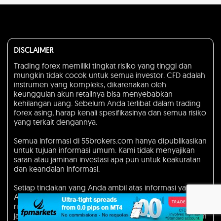
DISCLAIMER
Trading forex memiliki tingkat risiko yang tinggi dan
mungkin tidak cocok untuk semua investor. CFD adalah
instrumen yang kompleks, dikarenakan oleh
keunggulan akun retailnya bisa menyebabkan
kehilangan uang. Sebelum Anda terlibat dalam trading
forex asing, harap kenali spesifikasinya dan semua risiko
yang terkait dengannya.
Semua informasi di 55brokers.com hanya dipublikasikan
untuk tujuan informasi umum. Kami tidak menyajikan
saran atau jaminan investasi apa pun untuk keakuratan
dan keandalan informasi.
Setiap tindakan yang Anda ambil atas informasi yang
Anda temukan di situs web ini sepenuhnya merupakan
risiko Anda sendiri dan kami tidak akan bertanggung
jawab atas kerugian dan/atau kerusakan apa pun dalam