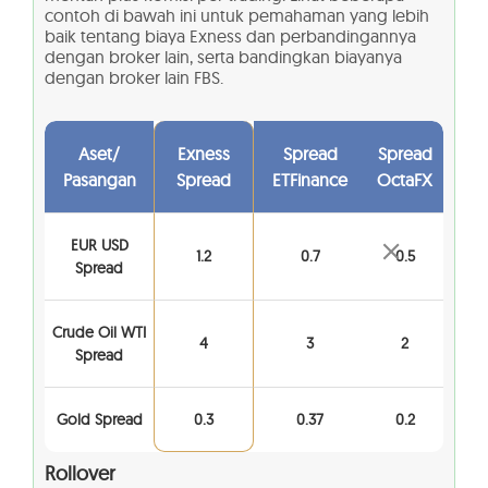
contoh di bawah ini untuk pemahaman yang lebih
baik tentang biaya Exness dan perbandingannya
dengan broker lain, serta bandingkan biayanya
dengan broker lain FBS.
Aset/
Exness
Spread
Spread
Pasangan
Spread
ETFinance
OctaFX
EUR USD
1.2
0.7
0.5
Spread
Crude Oil WTI
4
3
2
Spread
Gold Spread
0.3
0.37
0.2
Rollover