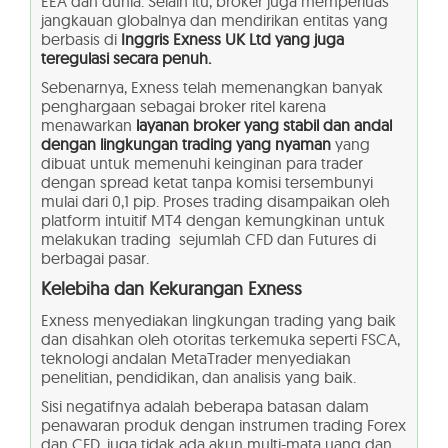
EEA dan dunia. Selain itu, broker juga memperluas
jangkauan globalnya dan mendirikan entitas yang
berbasis di
Inggris Exness UK Ltd yang juga
teregulasi secara penuh.
Sebenarnya, Exness telah memenangkan banyak
penghargaan sebagai broker ritel karena
menawarkan
layanan broker yang stabil dan andal
dengan lingkungan trading yang nyaman
yang
dibuat untuk memenuhi keinginan para trader
dengan spread ketat tanpa komisi tersembunyi
mulai dari 0,1 pip. Proses trading disampaikan oleh
platform intuitif MT4 dengan kemungkinan untuk
melakukan trading sejumlah CFD dan Futures di
berbagai pasar.
Kelebiha dan Kekurangan Exness
Exness menyediakan lingkungan trading yang baik
dan disahkan oleh otoritas terkemuka seperti FSCA,
teknologi andalan MetaTrader menyediakan
penelitian, pendidikan, dan analisis yang baik.
Sisi negatifnya adalah beberapa batasan dalam
penawaran produk dengan instrumen trading Forex
dan CFD, juga tidak ada akun multi-mata uang dan