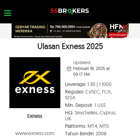
Skip
to
content
Ulasan Exness 2025
HOME
REVIEW BROKER FOREX
Updated:
Februari 18, 2025 at
BROKER YANG HARUS DIHINDARI
09:17 PM
EDUKASI FOREX
Leverage:
1:30 | 1:1000
Regulasi:
CySEC, FCA,
PERTANYAAN TRADER
SFSA
Min. Deposit:
1 US$
HUBUNGI KAMI
HQ:
Seychelles, Cyprus,
Exness
UK
BUKA AKUN GRATIS
Platforms:
MT4, MT5
www.exness.com
Tahun Berdiri:
2008