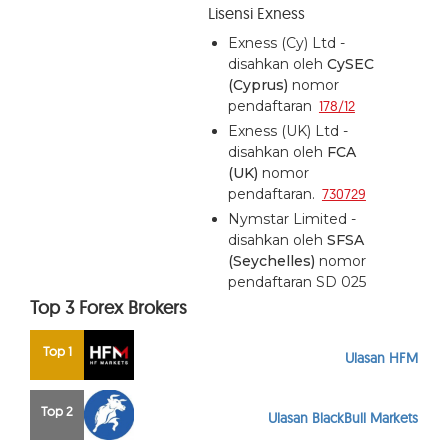
Lisensi Exness
Exness (Cy) Ltd -
disahkan oleh
CySEC
(Cyprus)
nomor
pendaftaran
178/12
Exness (UK) Ltd -
disahkan oleh
FCA
(UK)
nomor
pendaftaran.
730729
Nymstar Limited -
disahkan oleh
SFSA
(Seychelles)
nomor
pendaftaran SD 025
Top 3 Forex Brokers
Top 1
Ulasan HFM
Top 2
Ulasan BlackBull Markets