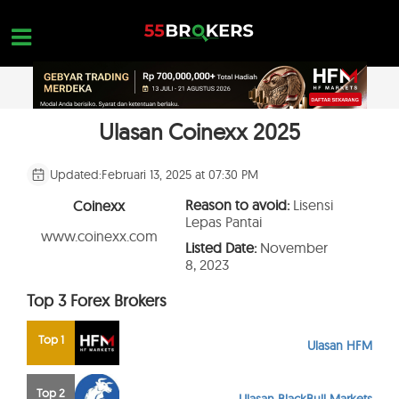
Skip
to
content
Ulasan Coinexx 2025
HOME
REVIEW BROKER FOREX
Updated:
Februari 13, 2025 at 07:30 PM
BROKER YANG HARUS DIHINDARI
Reason to avoid:
Lisensi
Coinexx
Lepas Pantai
EDUKASI FOREX
www.coinexx.com
Listed Date:
November
8, 2023
PERTANYAAN TRADER
Top 3 Forex Brokers
HUBUNGI KAMI
BUKA AKUN GRATIS
Top 1
Ulasan HFM
Top 2