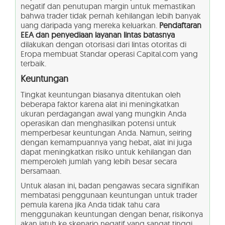
negatif dan penutupan margin untuk memastikan
bahwa trader tidak pernah kehilangan lebih banyak
uang daripada yang mereka keluarkan.
Pendaftaran
EEA dan penyediaan layanan lintas batasnya
dilakukan dengan otorisasi dari lintas otoritas di
Eropa membuat Standar operasi Capital.com yang
terbaik.
Keuntungan
Tingkat keuntungan biasanya ditentukan oleh
beberapa faktor karena alat ini meningkatkan
ukuran perdagangan awal yang mungkin Anda
operasikan dan menghasilkan potensi untuk
memperbesar keuntungan Anda. Namun, seiring
dengan kemampuannya yang hebat, alat ini juga
dapat meningkatkan risiko untuk kehilangan dan
memperoleh jumlah yang lebih besar secara
bersamaan.
Untuk alasan ini, badan pengawas secara signifikan
membatasi penggunaan keuntungan untuk trader
pemula karena jika Anda tidak tahu cara
menggunakan keuntungan dengan benar, risikonya
akan jatuh ke skenario negatif yang sangat tinggi.