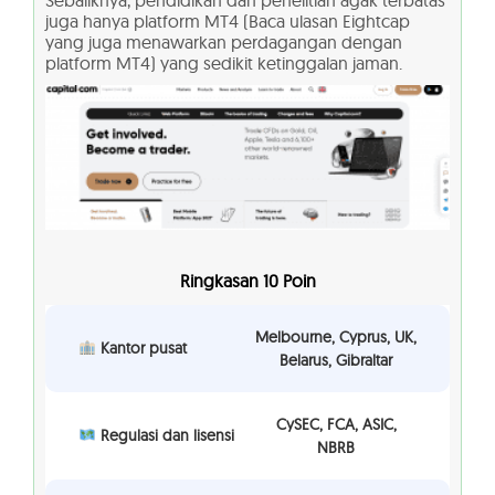
Sebaliknya, pendidikan dan penelitian agak terbatas
juga hanya platform MT4 (Baca ulasan Eightcap
yang juga menawarkan perdagangan dengan
platform MT4) yang sedikit ketinggalan jaman.
Ringkasan 10 Poin
Melbourne, Cyprus, UK,
Kantor pusat
Belarus, Gibraltar
CySEC, FCA, ASIC,
Regulasi dan lisensi
NBRB