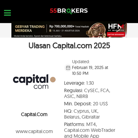
Skip
to
content
Ulasan Capital.com 2025
HOME
REVIEW BROKER FOREX
Updated:
Februari 19, 2025 at
BROKER YANG HARUS DIHINDARI
10:50 PM
EDUKASI FOREX
Leverage:
1:30
Regulasi:
CySEC, FCA,
PERTANYAAN TRADER
ASIC, NBRB
Min. Deposit:
20 US$
HUBUNGI KAMI
HQ:
Cyprus, UK,
Capital.com
Belarus, Gibraltar
BUKA AKUN GRATIS
Platforms:
MT4,
Capital.com WebTrader
www.capital.com
and Mobile App