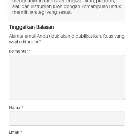
menghadirkan rangkaian lengkap akun, platform,
alat, dan instrumen klien dengan kemampuan untuk
memilih strategi yang sesuai.
Tinggalkan Balasan
Alamat email Anda tidak akan dipublikasikan.
Ruas yang
wajib ditandai
*
Komentar
*
Nama
*
Email
*