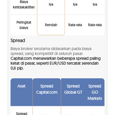
Biaya
Iya
Iya
Iya
ketidakaktifan
Peringkat
Rendah
Rata-rata
Rata-rata
biaya
Spread
Biaya broker terutama didasarkan pada biaya
spread, yang kompetitif di seluruh pasar.
Capital.com menawarkan beberapa spread paling
ketat di pasar, seperti EUR/USD tercatat serendah
0,6 pip.
Aset
Spread
Spread
Spread
Capital.com
Global GT
GO
Markets
Spread