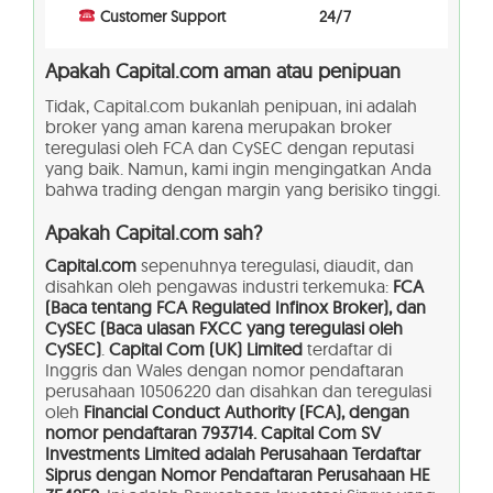
Customer Support
24/7
Apakah Capital.com aman atau penipuan
Tidak, Capital.com bukanlah penipuan, ini adalah
broker yang aman karena merupakan broker
teregulasi oleh FCA dan CySEC dengan reputasi
yang baik. Namun, kami ingin mengingatkan Anda
bahwa trading dengan margin yang berisiko tinggi.
Apakah Capital.com sah?
Capital.com
sepenuhnya teregulasi, diaudit, dan
disahkan oleh pengawas industri terkemuka:
FCA
(Baca tentang FCA Regulated Infinox Broker), dan
CySEC (Baca ulasan FXCC yang teregulasi oleh
CySEC)
.
Capital Com (UK) Limited
terdaftar di
Inggris dan Wales dengan nomor pendaftaran
perusahaan 10506220 dan disahkan dan teregulasi
oleh
Financial Conduct Authority (FCA), dengan
nomor pendaftaran 793714. Capital Com SV
Investments Limited adalah Perusahaan Terdaftar
Siprus dengan Nomor Pendaftaran Perusahaan HE