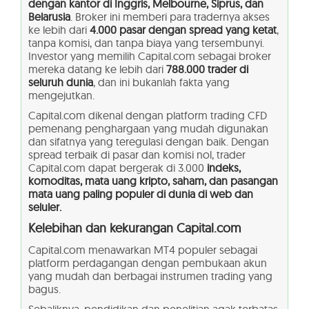
dengan kantor di Inggris, Melbourne, Siprus, dan
Belarusia
. Broker ini memberi para tradernya akses
ke lebih dari
4.000 pasar dengan spread yang ketat
,
tanpa komisi, dan tanpa biaya yang tersembunyi.
Investor yang memilih Capital.com sebagai broker
mereka datang ke lebih dari
788.000 trader di
seluruh dunia
, dan ini bukanlah fakta yang
mengejutkan.
Capital.com dikenal dengan platform trading CFD
pemenang penghargaan yang mudah digunakan
dan sifatnya yang teregulasi dengan baik. Dengan
spread terbaik di pasar dan komisi nol, trader
Capital.com dapat bergerak di 3.000
indeks,
komoditas, mata uang kripto, saham, dan pasangan
mata uang paling populer di dunia di web dan
seluler.
Kelebihan dan kekurangan Capital.com
Capital.com menawarkan MT4 populer sebagai
platform perdagangan dengan pembukaan akun
yang mudah dan berbagai instrumen trading yang
bagus.