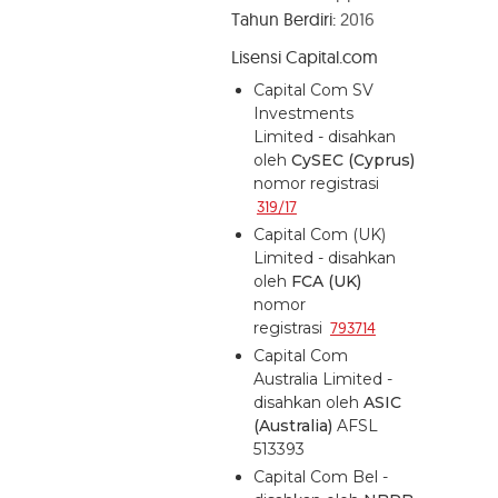
Tahun Berdiri:
2016
Lisensi Capital.com
Capital Com SV
Investments
Limited - disahkan
oleh
CySEC (Cyprus)
nomor registrasi
319/17
Capital Com (UK)
Limited - disahkan
oleh
FCA (UK)
nomor
registrasi
793714
Capital Com
Australia Limited -
disahkan oleh
ASIC
(Australia)
AFSL
513393
Capital Com Bel -