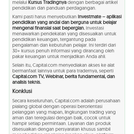
melalui
Kursus Tradingnya
dengan berbagai artikel
pendidikan dan panduan perdagangan.
Kami pasti harus menyebutkan
Investmate – aplikasi
pendidikan yang andal dan berguna untuk belajar
mengenai finansial saat bepergian.
Investasi
menawarkan pendekatan yang disesuaikan untuk
pendidikan keuangan, tergantung pada
pengalaman dan kebutuhan pelajar. Ini terdiri dari
30+ kursus penuh informasi yang dirancang oleh
pakar keuangan untuk menjadikan Anda ahli.
Selain itu, Capital.com menyediakan akses ke alat
bermanfaat lainnya untuk para tradernya, seperti
Capital.com TV, Webinar, berita fundamental, dan
analisis teknis.
Konklusi
Secara keseluruhan, Capital.com adalah perusahaan
pialang global dengan operasi berorientasi
pelanggan yang mapan, lingkungan trading yang
aman dan teregulasi dengan baik, cocok untuk
hampir setiap permintaan. Layanan dan produk
disesuaikan dengan persyaratan khusus sambil