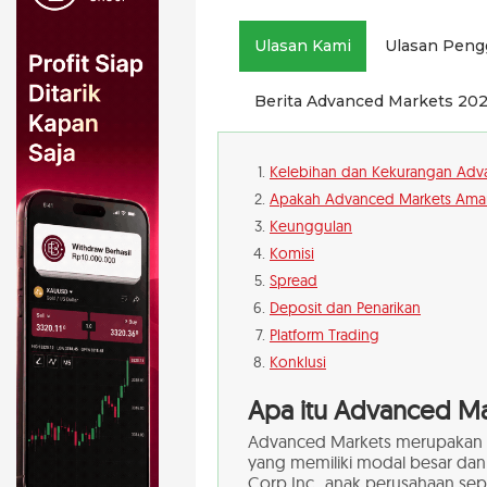
Ulasan Kami
Ulasan Peng
Berita Advanced Markets 20
Kelebihan dan Kekurangan Adv
Apakah Advanced Markets Aman
Keunggulan
Komisi
Spread
Deposit dan Penarikan
Platform Trading
Konklusi
Apa itu Advanced Ma
Advanced Markets merupakan p
yang memiliki modal besar dan
Corp Inc., anak perusahaan se