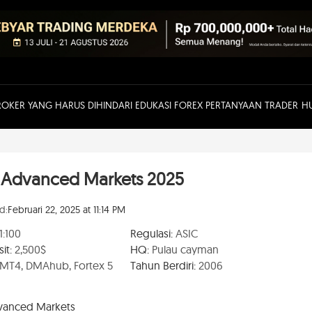
ROKER YANG HARUS DIHINDARI
EDUKASI FOREX
PERTANYAAN TRADER
H
 Advanced Markets 2025
d:
Februari 22, 2025 at 11:14 PM
1:100
Regulasi:
ASIC
it:
2,500$
HQ:
Pulau cayman
MT4, DMAhub, Fortex 5
Tahun Berdiri:
2006
dvanced Markets