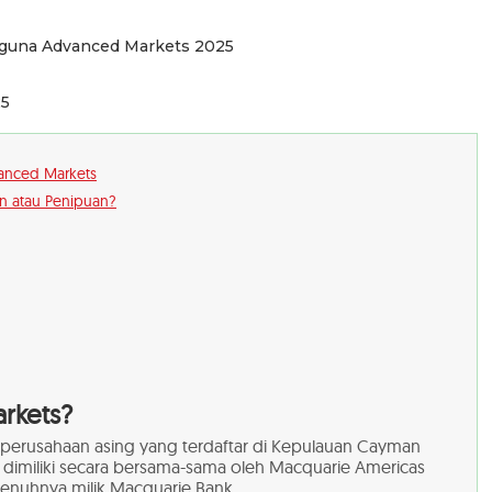
guna Advanced Markets 2025
25
anced Markets
 atau Penipuan?
rkets?
erusahaan asing yang terdaftar di Kepulauan Cayman
 dimiliki secara bersama-sama oleh Macquarie Americas
penuhnya milik Macquarie Bank.