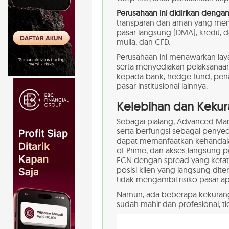
Perusahaan ini didirikan dengan
transparan dan aman yang memb
pasar langsung (DMA), kredit, d
mulia, dan CFD.
Perusahaan ini menawarkan layan
serta menyediakan pelaksanaa
kepada bank, hedge fund, pen
pasar institusional lainnya.
Kelebihan dan Keku
Sebagai pialang, Advanced Mark
serta berfungsi sebagai penyedi
dapat memanfaatkan kehandalan
of Prime, dan akses langsung pe
ECN dengan spread yang ketat
posisi klien yang langsung dit
tidak mengambil risiko pasar a
Namun, ada beberapa kekuranga
sudah mahir dan profesional, 