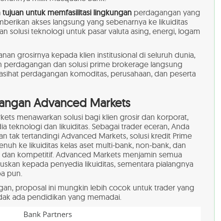
 tujuan untuk memfasilitasi lingkungan
perdagangan yang
erikan akses langsung yang sebenarnya ke likuiditas
an solusi teknologi untuk pasar valuta asing, energi, logam
an grosirnya kepada klien institusional di seluruh dunia,
n perdagangan dan solusi prime brokerage langsung
asihat perdagangan komoditas, perusahaan, dan peserta
rangan Advanced Markets
ets menawarkan solusi bagi klien grosir dan korporat,
a teknologi dan likuiditas. Sebagai trader eceran, Anda
 tak tertandingi Advanced Markets, solusi kredit Prime
nuh ke likuiditas kelas aset multi-bank, non-bank, dan
 dan kompetitif. Advanced Markets menjamin semua
eruskan kepada penyedia likuiditas, sementara pialangnya
pa pun.
n, proposal ini mungkin lebih cocok untuk trader yang
tidak ada pendidikan yang memadai.