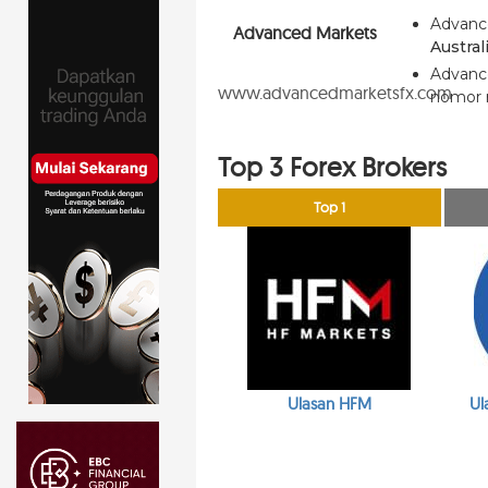
Advance
Advanced Markets
Austral
Advance
www.advancedmarketsfx.com
nomor r
Top 3 Forex Brokers
Top 1
Ulasan HFM
Ul