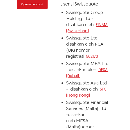
Lisensi Swissquote
Open an Account
Swissquote Group
Holding Ltd -
disahkan oleh
FINMA
(Switzerland)
Swissquote Ltd -
disahkan oleh
FCA
(UK)
nomor
registrasi
562170
Swissquote MEA Ltd
- disahkan oleh
DFSA
(Dubai)
Swissquote Asia Ltd
-
disahkan oleh
SFC
(Hong Kong)
Swissquote Financial
Services (Malta) Ltd
-
disahkan
oleh
MFSA
(Malta)
nomor