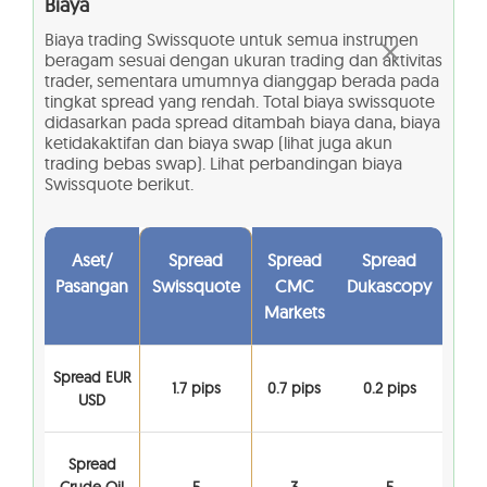
Biaya
Biaya trading Swissquote untuk semua instrumen
beragam sesuai dengan ukuran trading dan aktivitas
trader, sementara umumnya dianggap berada pada
tingkat spread yang rendah. Total biaya swissquote
didasarkan pada spread ditambah biaya dana, biaya
ketidakaktifan dan biaya swap (lihat juga akun
trading bebas swap). Lihat perbandingan biaya
Swissquote berikut.
Aset/
Spread
Spread
Spread
Pasangan
Swissquote
CMC
Dukascopy
Markets
Spread EUR
1.7 pips
0.7 pips
0.2 pips
USD
Spread