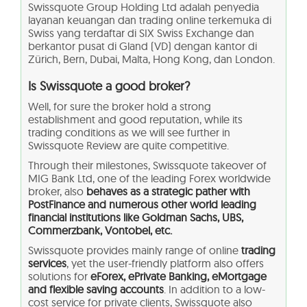
Swissquote Group Holding Ltd adalah penyedia
layanan keuangan dan trading online terkemuka di
Swiss yang terdaftar di SIX Swiss Exchange dan
berkantor pusat di Gland (VD) dengan kantor di
Zürich, Bern, Dubai, Malta, Hong Kong, dan London.
Is Swissquote a good broker?
Well, for sure the broker hold a strong
establishment and good reputation, while its
trading conditions as we will see further in
Swissquote Review are quite competitive.
Through their milestones, Swissquote takeover of
MIG Bank Ltd, one of the leading Forex worldwide
broker, also
behaves as a strategic pather with
PostFinance and numerous other world leading
financial institutions like Goldman Sachs, UBS,
Commerzbank, Vontobel, etc.
Swissquote provides mainly range of online
trading
services
, yet the user-friendly platform also offers
solutions for
eForex, ePrivate Banking, eMortgage
and flexible saving accounts
. In addition to a low-
cost service for private clients, Swissquote also