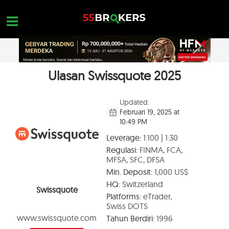
Skip
to
content
Ulasan Swissquote 2025
HOME
REVIEW BROKER FOREX
Updated:
Februari 19, 2025 at
BROKER YANG HARUS DIHINDARI
10:49 PM
EDUKASI FOREX
Leverage:
1:100 | 1:30
Regulasi:
FINMA, FCA,
PERTANYAAN TRADER
MFSA, SFC, DFSA
Min. Deposit:
1,000 US$
HUBUNGI KAMI
HQ:
Switzerland
Swissquote
BUKA AKUN GRATIS
Platforms:
eTrader,
Swiss DOTS
www.swissquote.com
Tahun Berdiri:
1996