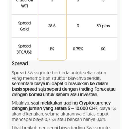
Crude Oil
5
3
5
WTI
Spread
28.6
3
30 pips
Gold
Spread
1%
0.75%
60
BTC/USD
Spread
Spread Swissquote berbeda untuk setiap akun
yang menampilkan struktur biayanya sendiri,
sementara biaya ini dapat dimasukkan ke dalam
basis spread saja seperti dengan trading Forex atau
dengan komisi untuk Saham atau investasi.
Misalnya.
saat melakukan trading Cryptocurrency
dengan jumlah yang setara 5 – 10.000 CHF
, biaya 1%
akan dikenakan, selama ukurannya di atas dapat
mencapai biaya 0,75% atau bahkan hanya 0,5%.
Lihat berikut mengenai biaya trading Swissquote