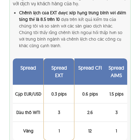
với dịch vụ khách hàng của họ.
Chênh lệch của EXT được xếp hạng trung bình với điểm
tổng thể là 8.5 trên 10
dựa trên kết quả kiểm tra của
chúng tôi và so sánh với các sàn giao dịch khác.
Chúng tôi thấy rằng chênh lệch ngoại hối thấp hơn so
với trung bình ngành và chênh lệch cho các công cụ
khác cũng cạnh tranh.
Spread
Spread
Spread CFI
Spread
EXT
AIMS
Cặp EUR/USD
0.3 pips
0.6 pips
1.5 pips
Dầu thô WTI
3
2.6
3
Vàng
1
12
1