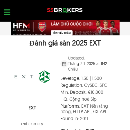
Skip
to
content
Đánh giá sàn 2025 EXT
TRANG CHỦ
ĐÁNH GIÁ BROKER
Updated:
Tháng 2 1, 2025 at 11:12
BROKER CẦN TRÁNH
Chiều
ĐÀO TẠO FOREX
Leverage:
1:30 | 1:500
Regulation:
CySEC, SFC
CÂU HỎI CỦA TRADER
Min. Deposit:
€10,000
LIÊN HỆ
HQ:
Cộng hoà Síp
Platforms:
EXT Nền tảng
EXT
MỞ TÀI KHOẢN MIỄN PHÍ
riêng, HTTP API, FIX API
Found in:
2011
ext.com.cy