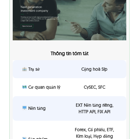
Thông tin tóm tắt
Trụ sở
Cộng hoà Síp
Cơ quan quản lý
CySEC, SFC
EXT Nền tảng riêng,
Nền tảng
HTTP API, FIX API
Forex, Cổ phiếu, ETF,
Kim loại, Hợp đồng