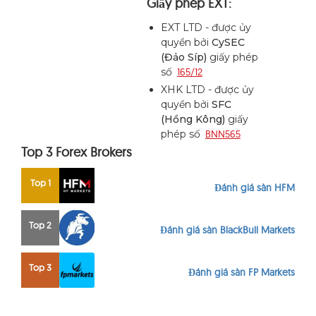
Giấy phép EXT:
EXT LTD - được ủy
quyền bởi
CySEC
(Đảo Síp)
giấy phép
số
165/12
XHK LTD - được ủy
quyền bởi
SFC
(Hồng Kông)
giấy
phép số
BNN565
Top 3 Forex Brokers
Top 1
Đánh giá sàn HFM
Top 2
Đánh giá sàn BlackBull Markets
Top 3
Đánh giá sàn FP Markets