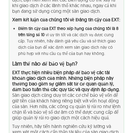
khi giao dịch ở các lãnh thổ khác nhau, ngay cả khi
bạn đang sử dụng cùng một sàn giao dịch.
Xem kết luận của chúng tôi về Đáng tin cậy của EXT:
Điểm tin cậy của EXT theo xếp hạng của chúng tôi là 8
trên tổng số 10
vì uy tín tốt và các dịch vụ được cung
cấp. Tuy nhiên, hãy đánh giá yêu cầu và sở thích giao
dịch của bạn để xác định xem sàn giao dịch này có
phù hợp với nhu cầu cụ thể của bạn hay không.
Làm thế nào để bảo vệ bạn?
EXT thực hiện nhiều biện pháp để bảo vệ các tài
khoản giao dịch của mình. Những biện pháp này
thường bao gồm sự giám sát từ cơ quan quản lý,
đảm bảo tuân thủ các quy tắc và quy định áp dụng.
Sàn giao dịch cũng duy trì các cơ chế bảo vệ vốn để
giữ tiền của khách hàng riêng biệt với vốn hoạt động
của sàn. Hơn nữa, các công cụ quản lý rủi ro như lệnh
chặn lỗ và bảo vệ số dư âm có thể được cung cấp để
giúp quản lý rủi ro giao dịch một cách hiệu quả.
Tuy nhiên, hãy tiến hành nghiên cứu kỹ lưỡng và
xem xét một cách cẩn thận tài liệu của sàn giao dịch,