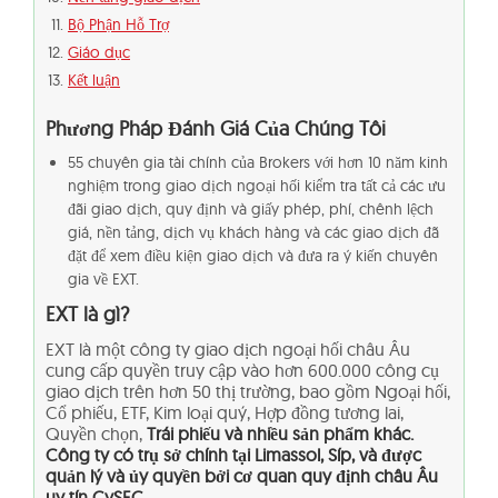
Bộ Phận Hỗ Trợ
Giáo dục
Kết luận
Phương Pháp Đánh Giá Của Chúng Tôi
55 chuyên gia tài chính của Brokers với hơn 10 năm kinh
nghiệm trong giao dịch ngoại hối kiểm tra tất cả các ưu
đãi giao dịch, quy định và giấy phép, phí, chênh lệch
giá, nền tảng, dịch vụ khách hàng và các giao dịch đã
đặt để xem điều kiện giao dịch và đưa ra ý kiến chuyên
gia về EXT.
EXT là gì?
EXT là một công ty giao dịch ngoại hối châu Âu
cung cấp quyền truy cập vào hơn 600.000 công cụ
giao dịch trên hơn 50 thị trường, bao gồm Ngoại hối,
Cổ phiếu, ETF, Kim loại quý, Hợp đồng tương lai,
Quyền chọn,
Trái phiếu và nhiều sản phẩm khác.
Công ty có trụ sở chính tại Limassol, Síp, và được
quản lý và ủy quyền bởi cơ quan quy định châu Âu
uy tín CySEC
.