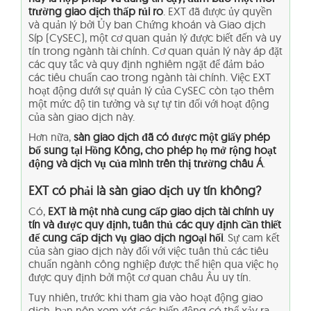
trường giao dịch thấp rủi ro
. EXT đã được ủy quyền
và quản lý bởi Ủy ban Chứng khoán và Giao dịch
Síp (CySEC), một cơ quan quản lý được biết đến và uy
tín trong ngành tài chính. Cơ quan quản lý này áp đặt
các quy tắc và quy định nghiêm ngặt để đảm bảo
các tiêu chuẩn cao trong ngành tài chính. Việc EXT
hoạt động dưới sự quản lý của CySEC còn tạo thêm
một mức độ tin tưởng và sự tự tin đối với hoạt động
của sàn giao dịch này.
Hơn nữa,
sàn giao dịch đã có được một giấy phép
bổ sung tại Hồng Kông, cho phép họ mở rộng hoạt
động và dịch vụ của mình trên thị trường châu Á
.
EXT có phải là sàn giao dịch uy tín không?
Có,
EXT là một nhà cung cấp giao dịch tài chính uy
tín và được quy định, tuân thủ các quy định cần thiết
để cung cấp dịch vụ giao dịch ngoại hối
. Sự cam kết
của sàn giao dịch này đối với việc tuân thủ các tiêu
chuẩn ngành công nghiệp được thể hiện qua việc họ
được quy định bởi một cơ quan châu Âu uy tín.
Tuy nhiên, trước khi tham gia vào hoạt động giao
dịch, bạn nên xem xét các biến động có thể xảy ra