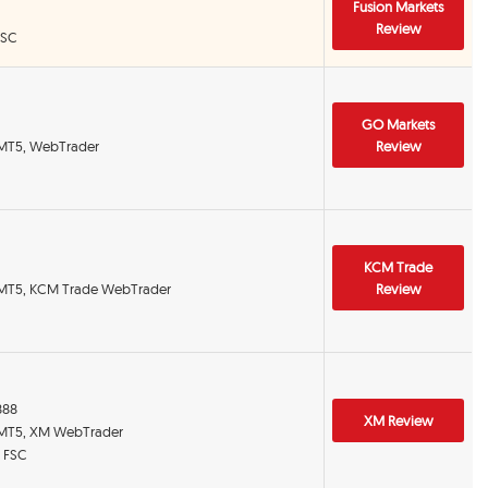
Fusion Markets
Review
FSC
GO Markets
 MT5, WebTrader
Review
KCM Trade
 MT5, KCM Trade WebTrader
Review
:888
XM Review
 MT5, XM WebTrader
, FSC