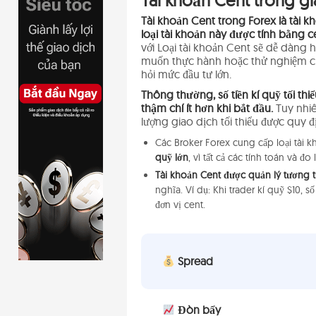
Tài khoản Cent trong Forex là tài 
loại tài khoản này được tính bằng c
với Loại tài khoản Cent sẽ dễ dàng h
muốn thực hành hoặc thử nghiệm chiế
hỏi mức đầu tư lớn.
Thông thường, số tiền kí quỹ tối th
thậm chí ít hơn khi bắt đầu.
Tuy nhiê
lượng giao dịch tối thiểu được quy đ
Các Broker Forex cung cấp loại tài
quỹ lớn
, vì tất cả các tính toán và đo
Tài khoản Cent được quản lý tương 
nghĩa. Ví dụ: Khi trader kí quỹ $10, số
đơn vị cent.
Spread
Đòn bẩy