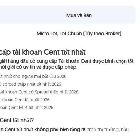
Mua và Bán
Micro Lot, Lot Chuẩn (Tùy theo Broker)
ấp tài khoản Cent tốt nhất
iới hàng đầu có cung cấp Tài khoản Cent được bình chọn tốt
i giới có uy tín và được cấp phép.
ốt nhất cho người mới bắt đầu 2026
 spread thấp nhất tốt nhất 2026
tài khoản Cent có Spread thấp nhất 2026
i khoản Cent tốt nhất 2026
hoản Cent MT4 tốt nhất 2026
Cent tốt nhất?
n Cent tốt nhất không phổ biến rộng rãi
trên thị trường, hầu