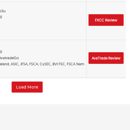
 cầu
00
FXCC Review
00
 AvatradeGo
AvaTrade Review
reland, ASIC, JFSA, FSCA, CySEC, BVI FSC, FSCA Nam
Load More