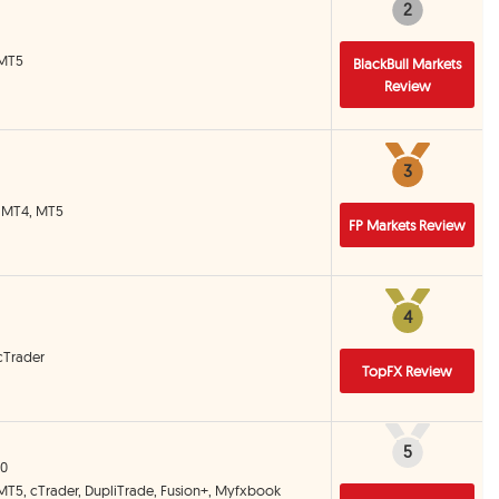
2
2
 MT5
BlackBull Markets
Review
3
3
, MT4, MT5
FP Markets Review
4
4
cTrader
TopFX Review
5
5
00
 MT5, cTrader, DupliTrade, Fusion+, Myfxbook