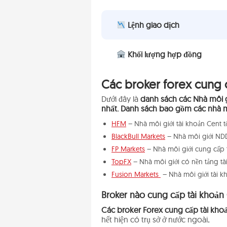
Lệnh giao dịch
Khối lượng hợp đồng
Các broker forex cung c
Dưới đây là
danh sách các Nhà môi g
nhất. Danh sách bao gồm các nhà mô
HFM
– Nhà môi giới tài khoản Cent t
BlackBull Markets
– Nhà môi giới NDD
FP Markets
– Nhà môi giới cung cấp 
TopFX
– Nhà môi giới có nền tảng tà
Fusion Markets
– Nhà môi giới tài k
Broker nào cung cấp tài khoản 
Các broker Forex cung cấp tài khoả
hết hiện có trụ sở ở nước ngoài
.