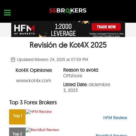
Skip
to
content
Revisión de Kot4X 2025
HOGAR
OPEN A FREE ACCOUNT
Nothing found...
MEJORES BROKERS FOREX
Updated:
febrero 24, 2025 at 07:59 PM
FORMACIÓN EN FOREX
Reason to avoid:
Kot4X Opiniones
Offshore
FORMACIÓN EN FOREX
www.kot4x.com
Listed Date:
diciembre
3, 2023
CONSULTAS DE OPERACIONES
Top 3 Forex Brokers
CONTACTA
ABRIR UNA CUENTA GRATUITA
Top 1
HFM Review
Top 2