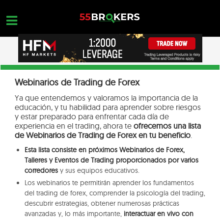
Skip
to
content
HOGAR
OPEN A FREE ACCOUNT
Webinarios de Trading de Forex
Nothing found...
MEJORES BROKERS FOREX
Ya que entendemos y valoramos la importancia de la
educación, y tu habilidad para aprender sobre riesgos
FORMACIÓN EN FOREX
y estar preparado para enfrentar cada día de
experiencia en el trading, ahora te
ofrecemos una lista
FORMACIÓN EN FOREX
de Webinarios de Trading de Forex en tu beneficio
.
CONSULTAS DE OPERACIONES
Esta lista consiste en próximos Webinarios de Forex,
Talleres y Eventos de Trading proporcionados por varios
CONTACTA
corredores
y sus equipos educativos.
Los webinarios te permitirán aprender los fundamentos
ABRIR UNA CUENTA GRATUITA
del trading de forex, comprender la psicología del trading,
descubrir estrategias, obtener numerosas prácticas
avanzadas y, lo más importante,
interactuar en vivo con