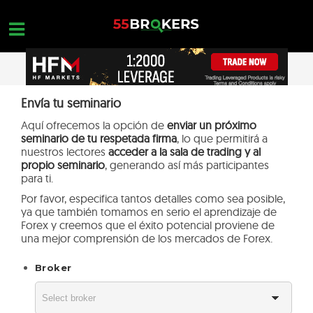
Skip
to
content
HOGAR
Envía tu seminario
OPEN A FREE ACCOUNT
Nothing found...
Aquí ofrecemos la opción de
enviar un próximo
MEJORES BROKERS FOREX
seminario de tu respetada firma
, lo que permitirá a
nuestros lectores
acceder a la sala de trading y al
FORMACIÓN EN FOREX
propio seminario
, generando así más participantes
para ti.
FORMACIÓN EN FOREX
Por favor, especifica tantos detalles como sea posible,
CONSULTAS DE OPERACIONES
ya que también tomamos en serio el aprendizaje de
Forex y creemos que el éxito potencial proviene de
CONTACTA
una mejor comprensión de los mercados de Forex.
ABRIR UNA CUENTA GRATUITA
Broker