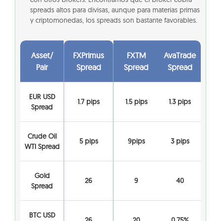
spreads altos para divisas, aunque para materias primas
y criptomonedas, los spreads son bastante favorables.
Asset/
FXPrimus
FXTM
AvaTrade
Pair
Spread
Spread
Spread
EUR USD
1.7 pips
1.5 pips
1.3 pips
Spread
Crude Oil
5 pips
9pips
3 pips
WTI Spread
Gold
26
9
40
Spread
BTC USD
26
20
0.75%