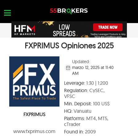
Skip
to
content
FXPRIMUS Opiniones 2025
HOGAR
OPEN A FREE ACCOUNT
Nothing found...
MEJORES BROKERS FOREX
Updated:
marzo 12, 2025 at 11:40
FORMACIÓN EN FOREX
AM
FORMACIÓN EN FOREX
Leverage:
1:30 | 1:200
Regulation:
CySEC,
CONSULTAS DE OPERACIONES
VFSC
Min. Deposit:
100 US$
CONTACTA
HQ:
Vanuatu
FXPRIMUS
ABRIR UNA CUENTA GRATUITA
Platforms:
MT4, MT5,
cTrader
www.fxprimus.com
Found in:
2009