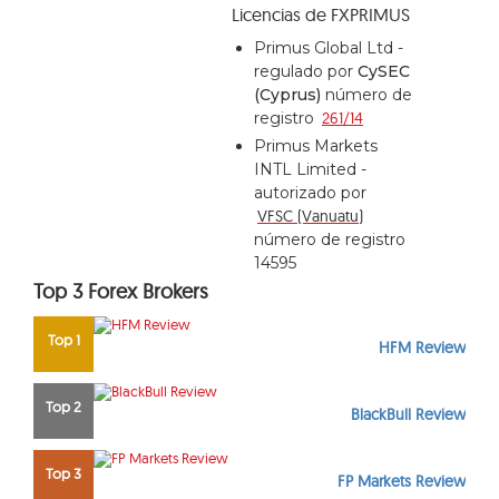
Licencias de FXPRIMUS
Primus Global Ltd -
regulado por
CySEC
(Cyprus)
número de
registro
261/14
Primus Markets
INTL Limited -
autorizado por
VFSC
(Vanuatu)
número de registro
14595
Top 3 Forex Brokers
Top 1
HFM Review
Top 2
BlackBull Review
Top 3
FP Markets Review