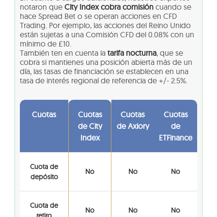
notaron que
City Index cobra comisión
cuando se
hace Spread Bet o se operan acciones en CFD
Trading. Por ejemplo, las acciones del Reino Unido
están sujetas a una Comisión CFD del 0.08% con un
mínimo de £10.
También ten en cuenta la
tarifa nocturna
, que se
cobra si mantienes una posición abierta más de un
día, las tasas de financiación se establecen en una
tasa de interés regional de referencia de +/- 2.5%.
Cuotas
Cuotas
Cuotas
Cuotas
de City
de Axiory
de
Index
ETFinance
Cuota de
No
No
No
depósito
Cuota de
No
No
No
retiro