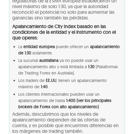
regulatorias de la ESMA europea establecieron un
nivel máximo de solo 1:30, ya que la autoridad
reconoció el potencial no solo para aumentar las
ganancias sino también las pérdidas.
Apalancamiento de City Index basado en las
condiciones de la entidad y el instrumento con el
que operes:
La
entidad europea
puede ofrecer un
apalancamiento
de 1:30
solamente.
La sucursal
australiana
ya no puede usar un
apalancamiento alto y está limitada a
1:30
(Plataformas
de Trading Forex en Australia).
Los traders de
EE.UU.
tienen un apalancamiento
máximo de
1:40
.
Los clientes internacionales pueden usar un
apalancamiento de hasta
1:400 (ver los principales
brokers de Forex con alto apalancamiento)
.
Además, descubrimos que los niveles de
apalancamiento dependen de las ofertas de
cuenta, y es posible que encuentres diferencias en
los márgenes de trading también.