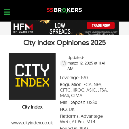
Skip
to
content
City Index Opiniones 2025
HOGAR
OPEN A FREE ACCOUNT
Nothing found...
MEJORES BROKERS FOREX
Updated:
marzo 12, 2025 at 11:41
FORMACIÓN EN FOREX
AM
FORMACIÓN EN FOREX
Leverage:
1:30
Regulation:
FCA, NFA,
CONSULTAS DE OPERACIONES
CFTC, IIROC, ASIC, JFSA,
MAS, CIMA
CONTACTA
Min. Deposit:
US$0
City Index
HQ:
UK
ABRIR UNA CUENTA GRATUITA
Platforms:
Advantage
Web, AT Pro, MT4
www.cityindex.co.uk
Found in:
1983