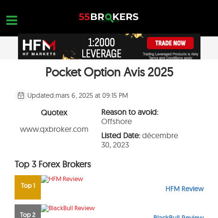
Skip
to
content
Pocket Option Avis 2025
MEILLEUR BROKER FOREX
OPEN A FREE ACCOUNT
Nothing found...
ARNAQUE TRADING
Updated:
mars 6, 2025 at 09:15 PM
FORMATION SUR LE FOREX
Reason to avoid:
Quotex
Offshore
DEMANDES DE COMMERCE
www.qxbroker.com
Listed Date:
décembre
30, 2023
NOUS CONTACTER
Top 3 Forex Brokers
OUVREZ UN COMPTE GRATUIT
Top 1
HFM Review
Top 2