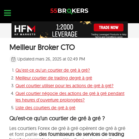
Skip
to
content
MEILLEUR BROKER FOREX
Meilleur Broker CTO
OPEN A FREE ACCOUNT
Nothing found...
ARNAQUE TRADING
Updated:
mars 26, 2025 at 02:49 PM
FORMATION SUR LE FOREX
Qu’est-ce qu’un courtier de gré à gré?
Meilleur courtier de trading degré à gré
DEMANDES DE COMMERCE
Quel courtier utiliser pour les actions de gré à gré?
NOUS CONTACTER
Quel courtier négocie des actions de gré à gré pendant
les heures d’ouverture prolongées?
OUVREZ UN COMPTE GRATUIT
Liste des courtiers de gré à gré
Qu’est-ce qu’un courtier de gré à gré ?
Les courtiers Forex de gré à gré opèrent de gré à gré
et font partie
des fournisseurs de services de trading