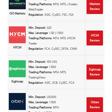
Markets
Trading Platforms
: MT4, MT5, cTrader,
Review
WebTrader
GO Markets
Regulation
: ASIC, CySEC, FSC, FSA
Min. Deposit
: $20
Max. Leverage
: 1:30 | 1:500
HYCM
Trading Platforms
: MT4, MT5, HYCM
Review
Trader
HYCM
Regulation
: FCA, CySEC, DFSA, CIMA
Min. Deposit
: 100 US$
Max. Leverage
: 1:500
Eightcap
Trading Platforms
: MT4, MT5,
Review
TradingView
Eightcap
Regulation
: ASIC, SCB, CySEC, FCA
Min. Deposit
: US$100
Max. Leverage
: 1:500
Orbex
Review
Trading Platforms
: MT4