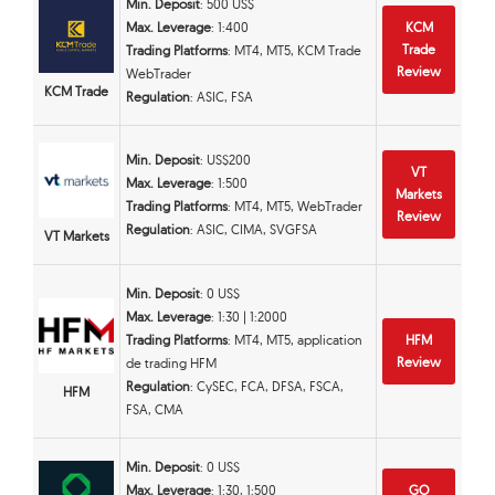
Min. Deposit
: 500 US$
Max. Leverage
: 1:400
KCM
Trade
Trading Platforms
: MT4, MT5, KCM Trade
Review
WebTrader
KCM Trade
Regulation
: ASIC, FSA
Min. Deposit
: US$200
VT
Max. Leverage
: 1:500
Markets
Trading Platforms
: MT4, MT5, WebTrader
Review
Regulation
: ASIC, CIMA, SVGFSA
VT Markets
Min. Deposit
: 0 US$
Max. Leverage
: 1:30 | 1:2000
Trading Platforms
: MT4, MT5, application
HFM
Review
de trading HFM
Regulation
: CySEC, FCA, DFSA, FSCA,
HFM
FSA, CMA
Min. Deposit
: 0 US$
Max. Leverage
: 1:30, 1:500
GO