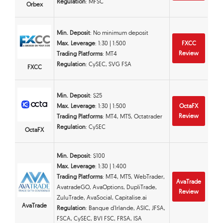
Regulation
: MFSC
Orbex
Min. Deposit
: No minimum deposit
Max. Leverage
: 1:30 | 1:500
FXCC
Review
Trading Platforms
: MT4
Regulation
: CySEC, SVG FSA
FXCC
Min. Deposit
: $25
Max. Leverage
: 1:30 | 1:500
OctaFX
Review
Trading Platforms
: MT4, MT5, Octatrader
Regulation
: CySEC
OctaFX
Min. Deposit
: $100
Max. Leverage
: 1:30 | 1:400
Trading Platforms
: MT4, MT5, WebTrader,
AvaTrade
AvatradeGO, AvaOptions, DupliTrade,
Review
ZuluTrade, AvaSocial, Capitalise.ai
AvaTrade
Regulation
: Banque d'Irlande, ASIC, JFSA,
FSCA, CySEC, BVI FSC, FRSA, ISA