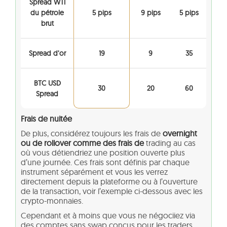
Spread WTI
du pétrole
5 pips
9 pips
5 pips
brut
Spread d’or
19
9
35
BTC USD
30
20
60
Spread
Frais de nuitée
De plus, considérez toujours les frais de
overnight
ou de rollover comme des frais de
trading au cas
où vous détiendriez une position ouverte plus
d’une journée. Ces frais sont définis par chaque
instrument séparément et vous les verrez
directement depuis la plateforme ou à l’ouverture
de la transaction, voir l’exemple ci-dessous avec les
crypto-monnaies.
Cependant et à moins que vous ne négociiez via
des comptes sans swap conçus pour les traders