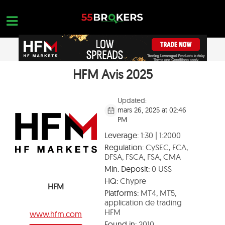
Skip
to
content
HFM Avis 2025
MEILLEUR BROKER FOREX
OPEN A FREE ACCOUNT
Nothing found...
ARNAQUE TRADING
Updated:
mars 26, 2025 at 02:46
FORMATION SUR LE FOREX
PM
DEMANDES DE COMMERCE
Leverage:
1:30 | 1:2000
Regulation:
CySEC, FCA,
NOUS CONTACTER
DFSA, FSCA, FSA, CMA
Min. Deposit:
0 US$
OUVREZ UN COMPTE GRATUIT
HQ:
Chypre
HFM
Platforms:
MT4, MT5,
application de trading
HFM
www.hfm.com
Found in:
2010