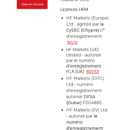
Open an Account
Licences HFM
HF Markets (Europe)
Ltd - agréée par
la
CySEC (Chypre)
n°
d’enregistrement
183/12
HF Markets (UK)
Limited - autorisé
par le numéro
d’enregistrement
FCA (UK)
801701
HF Markets (DIFC)
Ltd - numéro
d’enregistrement
autorisé
DFSA
(Dubaï)
F004885
HF Markets (SV) Ltd
- autorisé par
le
numéro
d’enregistrement