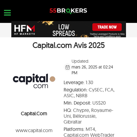
Skip
to
content
Capital.com Avis 2025
MEILLEUR BROKER FOREX
OPEN A FREE ACCOUNT
Nothing found...
ARNAQUE TRADING
Updated:
mars 26, 2025 at 02:24
FORMATION SUR LE FOREX
PM
DEMANDES DE COMMERCE
Leverage:
1:30
Regulation:
CySEC, FCA,
NOUS CONTACTER
ASIC, NBRB
Min. Deposit:
US$20
OUVREZ UN COMPTE GRATUIT
HQ:
Chypre, Royaume-
Capital.com
Uni, Biélorussie,
Gibraltar
Platforms:
MT4,
www.capital.com
Capital.com WebTrader