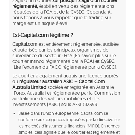
s’agit d’un courtier
sûr puisqu’il s’agit d’un courtier
réglementé,
établi en vertu des réglementations
réputées de la FCA et de la CySEC. Cependant,
nous tenons à vous rappeler que le trading sur
marge est un risque élevé.
Est-Capital.com légitime ?
Capital.com
est entièrement réglementée, auditée
et autorisée par les principaux organismes de
surveillance du secteur : FCA (En savoir plus sur le
courtier Infinox réglementé par la
FCA
)
et CySEC
(Lire l’examen du FXCC réglementé par la CySEC).
Le courtier a également acquis une licence auprès
du
régulateur australien ASIC – Capital Com
Australia Limited
société enregistrée en Australie
(Forex Australia) et réglementée par la Commission
australienne des valeurs mobilières et des
investissements (ASIC) sous AFSL 513393.
Basée dans l’Union européenne, Capital.com se
conforme aux exigences imposées par la directive sur
les marchés d’instruments financiers (MiFID). En termes
simples, cela signifie que le courtier est réglementé et