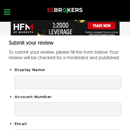
Skip
to
content
HOGAR
Submit your review
OPEN A FREE ACCOUNT
Nothing found...
To submit your review, please fill the form below. Your
MEJORES BROKERS FOREX
review will be checked by a moderator and published.
FORMACIÓN EN FOREX
Display Name
FORMACIÓN EN FOREX
CONSULTAS DE OPERACIONES
Account Number
CONTACTA
ABRIR UNA CUENTA GRATUITA
Email