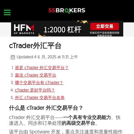
Skip
to
content
主页面
cTrader外汇平台
正规外汇交易平台
Updated:
4 6 月, 2025 at 11:31 上午
外汇黑平台
谁是 cTrader 外汇交易平台？
最佳 cTrader 交易平台
学习外汇交易
哪个交易平台有 cTrader？
平台查询
cTrader 是好平台吗？
外汇 cTrader 交易平台名单
联系我们
什么是 cTrader 外汇交易平台？
开设一个免费账户
cTrader 外汇交易平台——
一个具有专业交易能力
、快
速进入、同步和订单处理
的高级交易平台
。
该平台由 Spotware 开发，重点关注速度和质量性能作