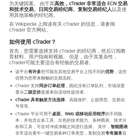
为关键因素。 由于其
高效，cTrader 非常适合 ECN 交易
和技术交易、日间交易经纪商、复制交易经纪人
以及使
用其他策略的经纪商。
在 Wikipedia 上阅读有关 cTrader 的信息，请参阅
cTrader 官方网站。
如何使用 cTrader？
首先，您需要选择支持 cTrader 的经纪商，然后订阅教
育材料、用户指南和视频。 但是，由于其复杂性，
cTrader可能主要适合有经验的交易者。
该平台
有许多
您可能在其他交易平台上找不到的
优势
，这些
优势为您带来顺畅的交易流程。
cTrader 支持
同步订单处理
，因此没有订单队列，市场深度
显示
二级定价
直接来自流动性提供者。
cTrader 具有触发方法选择
、高级保护、止损类型、交易信
号等等。
cTrader 平台可用于
桌面、Web 或移动应用程序
的不同版
本，并包含众多工具、出色的技术能力、各种图表、技术分
析和工具，可在对冲或净额之间进行选择。 其中，
智能图表
非常适合黄牛一键交易各种订单类型，复制交易
专有服务
旨