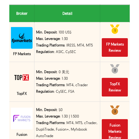
Broker
Detail
1
1
Min. Deposit
: 100 US$
Max. Leverage
: 1:30
FP Markets
Trading Platforms
: IRESS, MT4, MT5
Review
Regulation
: ASIC, CySEC
FP Markets
2
2
Min. Deposit
: 0 美元
Max. Leverage
: 1:30
TopFX
Trading Platforms
: MT4, cTrader
Review
Regulation
: CySEC, FSA
TopFX
Min. Deposit
: $0
3
3
Max. Leverage
: 1:30 | 1:500
Trading Platforms
: MT4, MT5, cTrader,
Fusion
DupliTrade, Fusion+, Myfxbook
Markets
Fusion
AutoTrade
Review