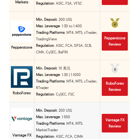
Markets
Regulation
: ASIC, FSA, VFSC
Min. Deposit
: 200 US$
4
4
Max. Leverage
: 1:30 to 1:400
Trading Platforms
: MT4, MT5, cTrader,
Pepperstone
TradingView
Review
Regulation
: ASIC, FCA, DFSA, SCB,
Pepperstone
CMA, CySEC, BaFIN
Min. Deposit
: 10 美元
5
5
Max. Leverage
: 1:30 | 1:1000
Trading Platforms
: MT4, MT5, cTrader,
RoboForex
RTrader
Review
RoboForex
Regulation
: CySEC, FSC
Min. Deposit
: 200 US$
Max. Leverage
: 1:500
Vantage FX
Trading Platforms
: MT4, MT5,
Review
MarketTrader
Vantage FX
Regulation
: ASIC, FCA, CIMA