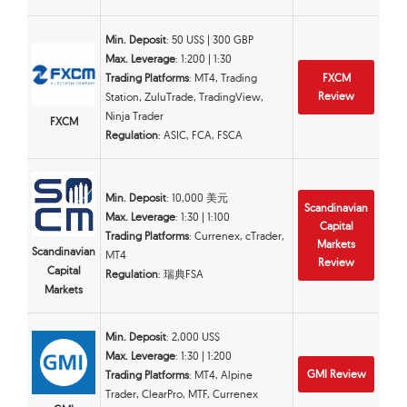
Min. Deposit
: 50 US$ | 300 GBP
Max. Leverage
: 1:200 | 1:30
Trading Platforms
: MT4, Trading
FXCM
Review
Station, ZuluTrade, TradingView,
Ninja Trader
FXCM
Regulation
: ASIC, FCA, FSCA
Min. Deposit
: 10,000 美元
Scandinavian
Max. Leverage
: 1:30 | 1:100
Capital
Trading Platforms
: Currenex, cTrader,
Markets
Scandinavian
MT4
Review
Capital
Regulation
: 瑞典FSA
Markets
Min. Deposit
: 2,000 US$
Max. Leverage
: 1:30 | 1:200
GMI Review
Trading Platforms
: MT4, Alpine
Trader, ClearPro, MTF, Currenex