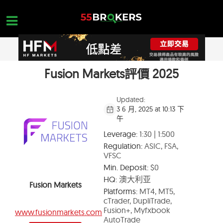
Skip
to
content
Fusion Markets評價 2025
首頁
台灣外匯保證金交易平台
Updated:
3 6 月, 2025 at 10:13 下
外匯保證金詐騙平台
午
外匯入門
Leverage:
1:30 | 1:500
Regulation:
ASIC, FSA,
平台查詢
VFSC
Min. Deposit:
$0
聯絡我們
HQ:
澳大利亚
Fusion Markets
開設一個免費帳戶
Platforms:
MT4, MT5,
cTrader, DupliTrade,
Fusion+, Myfxbook
www.fusionmarkets.com
AutoTrade