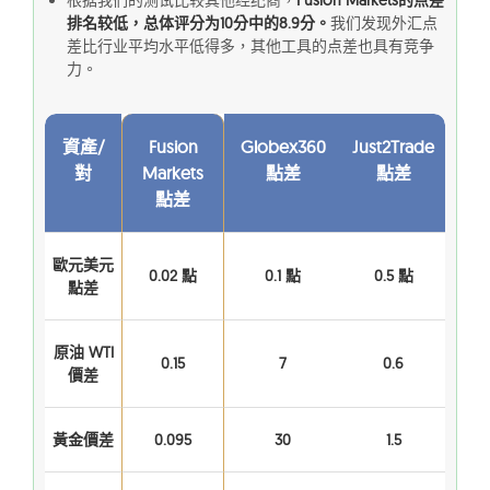
根据我们的测试比较其他经纪商，
Fusion Markets的点差
排名较低，总体评分为10分中的8.9分。
我们发现外汇点
差比行业平均水平低得多，其他工具的点差也具有竞争
力。
資產/
Fusion
Globex360
Just2Trade
對
Markets
點差
點差
點差
歐元美元
0.02 點
0.1 點
0.5 點
點差
原油 WTI
0.15
7
0.6
價差
黃金價差
0.095
30
1.5