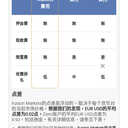
費用
押金費
無
無
無
取款費
無
無
無
閒置費
無
是
是
收費排
低
中
低
名
点差
Fusion Markets的点差是浮动的，取决于每个货币对
的当前市场价格。
根据我们的发现，EUR USD的平均
点差为0.02点，
Zero账户的平均EUR USD点差为
0.92，包括佣金。有关详细信息，请参见下表。