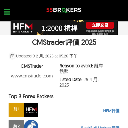
Skip
to
content
CMStrader評價 2025
首頁
台灣外匯保證金交易平台
Updated:
9 2 月, 2025 at 05:26 下午
外匯保證金詐騙平台
Reason to avoid:
離岸
CMSTrader
執照
外匯入門
www.cmstrader.com
Listed Date:
26 4 月,
2023
平台查詢
Top 3 Forex Brokers
聯絡我們
開設一個免費帳戶
前 1
HFM評價
前 2