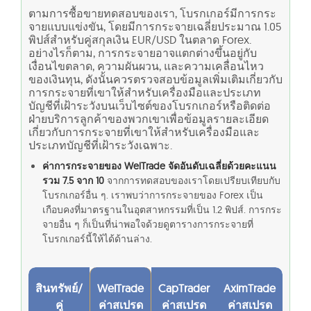
ตามการซื้อขายทดสอบของเรา, โบรกเกอร์มีการกระ
จายแบบแข่งขัน, โดยมีการกระจายเฉลี่ยประมาณ 1.05
พิปส์สำหรับคู่สกุลเงิน EUR/USD ในตลาด Forex.
อย่างไรก็ตาม, การกระจายอาจแตกต่างขึ้นอยู่กับ
เงื่อนไขตลาด, ความผันผวน, และความเคลื่อนไหว
ของเงินทุน, ดังนั้นควรตรวจสอบข้อมูลเพิ่มเติมเกี่ยวกับ
การกระจายที่เขาให้สำหรับเครื่องมือและประเภท
บัญชีที่เฝ้าระวังบนเว็บไซต์ของโบรกเกอร์หรือติดต่อ
ฝ่ายบริการลูกค้าของพวกเขาเพื่อข้อมูลรายละเอียด
เกี่ยวกับการกระจายที่เขาให้สำหรับเครื่องมือและ
ประเภทบัญชีที่เฝ้าระวังเฉพาะ.
ค่าการกระจายของ WelTrade จัดอันดับเฉลี่ยด้วยคะแนน
รวม 7.5 จาก 10
จากการทดสอบของเราโดยเปรียบเทียบกับ
โบรกเกอร์อื่น ๆ. เราพบว่าการกระจายของ Forex เป็น
เกือบคงที่มาตรฐานในอุตสาหกรรมที่เป็น 1.2 พิปส์. การกระ
จายอื่น ๆ ก็เป็นที่น่าพอใจด้วยดูตารางการกระจายที่
โบรกเกอร์นี้ให้ได้ด้านล่าง.
สินทรัพย์/
WelTrade
CapTrader
AximTrade
คู่
ค่าสเปรด
ค่าสเปรด
ค่าสเปรด