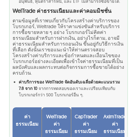
อนุพันธ์, หุ้นตราสารหนี้, และ ETF ไม่สามารถซื้อขายได้.
WelTrade ค่าธรรมเนียมและค่าคอมมิชชั่น
ตามข้อมูลที่เราพบเกี่ยวกับโครงสร้างค่าบริการของ
โบรกเกอร์, Weltrade ให้ราคาแข่งขันสำหรับบริการ
การซื้อขายหลาย ๆ อย่าง โบรกเกอร์ไม่คิดค่า
ธรรมเนียมสำหรับการฝากเงิน, อย่างไรก็ตาม, อาจมี
ค่าธรรมเนียมสำหรับการถอนเงิน ขึ้นอยู่กับวิธีการเงิน
ที่เลือก ดังนั้นเราขอแนะนำให้ท่านตรวจสอบ
โครงสร้างค่าบริการและข้อกำหนดและเงื่อนไขของ
โบรกเกอร์อย่างละเอียดเพื่อเข้าใจค่าธรรมเนียมที่เป็น
ผลบังคับและผลกระทบต่อกิจกรรมการซื้อขายได้อย่าง
ครบถ้วน.
ค่าบริการของ WelTrade จัดอันดับเฉลี่ยด้วยคะแนนรวม
7.8 จาก 10
จากการทดสอบของเราและเปรียบเทียบกับ
โบรกเกอร์กว่า 500 โบรกเกอร์อื่น ๆ.
ค่า
WelTrade
CapTrader
AximTrade
ธรรมเนียม
ค่า
ค่า
ค่า
ธรรมเนียม
ธรรมเนียม
ธรรมเนียม