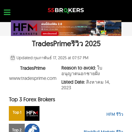
Skip
to
content
TradesPrimeรีวิว 2025
หน้าแรก
รีวิว โบรกเกอร์ FOREX
Updated:
กุมภาพันธ์ 17, 2025 at 07:57 PM
โบรกเกอร์ที่อยู่ในบัญชีดำ
Reason to avoid:
ใบ
TradesPrime
อนุญาตนอกชายฝั่ง
การศึกษา FOREX
www.tradesprime.com
Listed Date:
สิงหาคม 14,
2023
คำถามเกี่ยวกับการเทรด
Top 3 Forex Brokers
ติดต่อสอบถาม
เปิดบัญชีโดยไม่มีค่าใช้จ่าย
Top 1
HFM รีวิว
Top 2