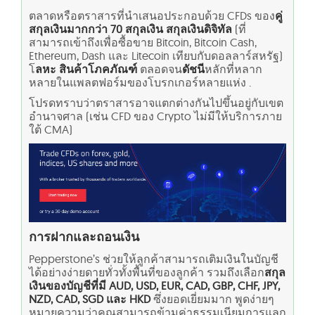
ตลาดหรือตราสารที่นำเสนอประกอบด้วย CFDs ของ
คู่
สกุลเงินมากกว่า 70 สกุลเงิน สกุลเงินดิจิทัล
(ที่
สามารถเข้าถึงเพื่อซื้อขาย Bitcoin, Bitcoin Cash,
Ethereum, Dash และ Litecoin เทียบกับดอลลาร์สหรัฐ)
โ
ลหะ สินค้าโภคภัณฑ์
ตลอดจน
ดัชนี
หลักที่หลาก
หลายในแพลตฟอร์มของโบรกเกอร์หลายแห่ง .
โปรดทราบว่าตราสารอาจแตกต่างกันไปขึ้นอยู่กับเขต
อำนาจศาล (เช่น CFD ของ Crypto ไม่มีให้บริการภาย
ใต้ CMA)
การฝากและถอนเงิน
Pepperstone’s ช่วยให้ลูกค้าสามารถเติมเงินในบัญชี
ได้อย่างง่ายดายทั่วทั้งพื้นที่ของลูกค้า รวมถึงเลือก
สกุล
เงินของบัญชีที่มี AUD, USD, EUR, CAD, GBP, CHF, JPY,
NZD, CAD, SGD และ HKD
ซึ่งยอดเยี่ยมมาก พูดง่ายๆ
หมายความว่าคุณสามารถข้ามค่าธรรมเนียมการแลก