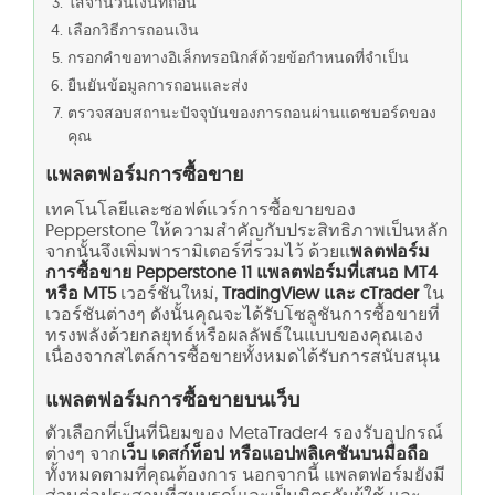
ใส่จำนวนเงินที่ถอน
เลือกวิธีการถอนเงิน
กรอกคำขอทางอิเล็กทรอนิกส์ด้วยข้อกำหนดที่จำเป็น
ยืนยันข้อมูลการถอนและส่ง
ตรวจสอบสถานะปัจจุบันของการถอนผ่านแดชบอร์ดของ
คุณ
แพลตฟอร์มการซื้อขาย
เทคโนโลยีและซอฟต์แวร์การซื้อขายของ
Pepperstone ให้ความสำคัญกับประสิทธิภาพเป็นหลัก
จากนั้นจึงเพิ่มพารามิเตอร์ที่รวมไว้ ด้วยแ
พลตฟอร์ม
การซื้อขาย Pepperstone 11 แพลตฟอร์มที่เสนอ MT4
หรือ MT5
เวอร์ชันใหม่,
TradingView และ cTrader
ใน
เวอร์ชันต่างๆ ดังนั้นคุณจะได้รับโซลูชันการซื้อขายที่
ทรงพลังด้วยกลยุทธ์หรือผลลัพธ์ในแบบของคุณเอง
เนื่องจากสไตล์การซื้อขายทั้งหมดได้รับการสนับสนุน
แพลตฟอร์มการซื้อขายบนเว็บ
ตัวเลือกที่เป็นที่นิยมของ MetaTrader4 รองรับอุปกรณ์
ต่างๆ จาก
เว็บ เดสก์ท็อป หรือแอปพลิเคชันบนมือถือ
ทั้งหมดตามที่คุณต้องการ นอกจากนี้ แพลตฟอร์มยังมี
ส่วนต่อประสานที่สมบูรณ์และเป็นมิตรกับผู้ใช้ และ