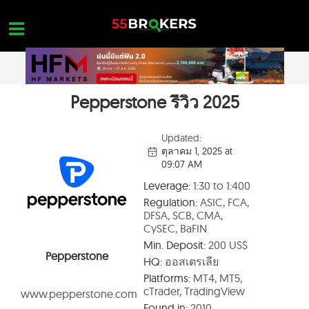
Skip
to
content
Pepperstone รีวิว 2025
หน้าแรก
รีวิว โบรกเกอร์ FOREX
Updated:
ตุลาคม 1, 2025 at
โบรกเกอร์ที่อยู่ในบัญชีดำ
09:07 AM
การศึกษา FOREX
Leverage:
1:30 to 1:400
Regulation:
ASIC, FCA,
คำถามเกี่ยวกับการเทรด
DFSA, SCB, CMA,
CySEC, BaFIN
ติดต่อสอบถาม
Min. Deposit:
200 US$
Pepperstone
HQ:
ออสเตรเลีย
เปิดบัญชีโดยไม่มีค่าใช้จ่าย
Platforms:
MT4, MT5,
cTrader, TradingView
www.pepperstone.com
Found in:
2010