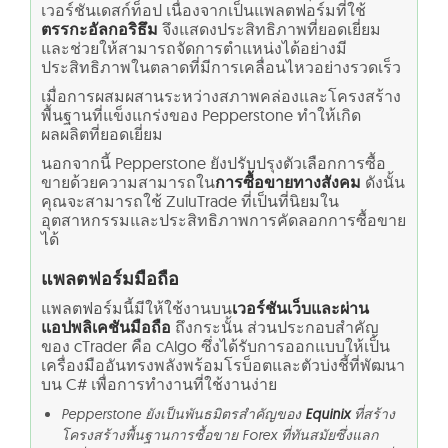
เวอร์ชันเดสก์ท็อป เนื่องจากเป็นแพลตฟอร์มที่ใช้
ตรรกะอัลกอริธึม
จึงแสดงประสิทธิภาพที่ยอดเยี่ยม
และช่วยให้สามารถจัดการตำแหน่งได้อย่างมี
ประสิทธิภาพในตลาดที่มีการเคลื่อนไหวอย่างรวดเร็ว
เมื่อการผสมผสานระหว่างสภาพคล่องและโครงสร้าง
พื้นฐานที่แข็งแกร่งของ Pepperstone ทำให้เกิด
ผลผลิตที่ยอดเยี่ยม
นอกจากนี้ Pepperstone ยังปรับปรุงตัวเลือกการซื้อ
ขายด้วยความสามารถใน
การซื้อขายทางสังคม
ดังนั้น
คุณจะสามารถใช้ ZuluTrade ที่เป็นที่นิยมใน
อุตสาหกรรมและประสิทธิภาพการคัดลอกการซื้อขาย
ได้
แพลตฟอร์มมือถือ
แพลตฟอร์มนี้มีให้ใช้งานบน
เวอร์ชันเว็บและผ่าน
แอปพลิเคชันมือถือ
ถึงกระนั้น ส่วนประกอบสำคัญ
ของ cTrader คือ cAlgo ซึ่งได้รับการออกแบบให้เป็น
เครื่องมืออันทรงพลังพร้อมโรบ็อตและตัวบ่งชี้ที่พัฒนา
บน C# เพื่อการทำงานที่ใช้งานง่าย
Pepperstone ยังเป็นพันธมิตรสำคัญของ
Equinix
ที่สร้าง
โครงสร้างพื้นฐานการซื้อขาย Forex ที่ทันสมัยซึ่งแลก