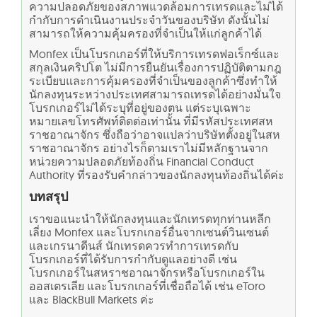
ความปลอดภัยของสภาพแวดล้อมการเทรดและไม่ได้
กำกับการดำเนินงานประจำวันของบริษัท ดังนั้นไม่
สามารถให้ความคุ้มครองที่จำเป็นให้แก่ลูกค้าได้
Monfex เป็นโบรกเกอร์ที่ให้บริการเทรดฟอเร็กซ์และ
สกุลเงินคริปโต ไม่มีการยืนยันเรื่องการปฏิบัติตามกฎ
ระเบียบและการคุ้มครองที่จำเป็นของลูกค้าซึ่งทำให้
นักลงทุนระหว่างประเทศสามารถเทรดได้อย่างมั่นใจ
โบรกเกอร์ไม่ได้ระบุที่อยู่ของตน แต่ระบุเฉพาะ
หมายเลขโทรศัพท์ติดต่อเท่านั้น ที่มีรหัสประเทศสห
ราชอาณาจักร ซึ่งถือว่าอาจแปลว่าบริษัทตั้งอยู่ในสห
ราชอาณาจักร อย่างไรก็ตามเราไม่มีหลักฐานจาก
หน่วยความปลอดภัยท้องถิ่น Financial Conduct
Authority ที่รองรับคำกล่าวของนักลงทุนท้องถิ่นได้ค่ะ
บทสรุป
เราขอแนะนำให้นักลงทุนและนักเทรดทุกท่านหลีก
เลี่ยง Monfex และโบรกเกอร์อื่นจากเซนต์วินเซนต์
และเกรนาดีนส์ นักเทรดควรทำการเทรดกับ
โบรกเกอร์ที่ได้รับการกำกับดูแลอย่างดี เช่น
โบรกเกอร์ในสหราชอาณาจักรหรือโบรกเกอร์ใน
ออสเตรเลีย และโบรกเกอร์ที่เชื่อถือได้ เช่น eToro
และ BlackBull Markets ค่ะ