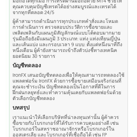
มือถือได้ทุกเมื่อ การเทรดผ่านมือถือด้วย MT4 ช่วยให้
คุณควบคุมบัญชีเทรดได้อย่างสมบูรณ์และเทรดได้
จากทุกที่ตลอด 24/5
ผู้ค้าสามารถดำเนินการทุกประเภทคำสั่งและโหมด
การดำเนินการ ตรวจสอบประวัติการซื้อขายและ
เพลิดเพลินกับแผนภูมิสัญลักษณ์แบบโต้ตอบมากมาย
รุ่นมือถือยังมีแผนภูมิ 3 ประเภท: แท่ง แท่งเทียนญี่ปุ่น
และเส้นแบ่ง และกรอบเวลา 9 แบบ: ตั้งแต่หนึ่งนาทีถึง
หนึ่งเดือน ผู้ค้ายังสามารถเข้าถึงตัวบ่งชี้ทางเทคนิค
ยอดนิยม 30 รายการ
บัญชีทดลอง
IronFX เสนอบัญชีทดลองเพื่อให้คุณสามารถทดลองใช้
แพลตฟอร์ม IronFX ด้วยการซื้อขายเสมือนจริงก่อนที่
คุณจะชำระเงิน บัญชีทดลองเป็นโอกาสที่ดีในการ
ฝึกฝนกลยุทธ์และทำความคุ้นเคยกับแพลตฟอร์มด้วย
ตัวเลือกบัญชีทดลอง
บทสรุป
เราแนะนำให้เลือกบริษัทที่น่าลงทุนเท่านั้น ผู้ค้าควร
ซื้อขายกับโบรกเกอร์ที่ได้รับการควบคุมอย่างดี เช่น
โบรกเกอร์ในสหราชอาณาจักรหรือโบรกเกอร์ใน
ออสเตรเลีย และโบรกเกอร์ที่เชื่อถือได้ เช่น FP