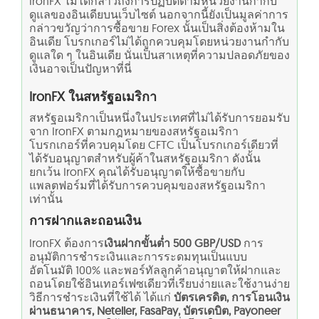
IronFX ไม่ได้กล่าวถึงการปฏิบัติตามหน่วยงานกำกับ
ดูแลของอินเดียบนเว็บไซต์ นอกจากนี้ยังเป็นมูลค่าการ
กล่าวขวัญว่าการซื้อขาย Forex นั้นเป็นสิ่งต้องห้ามใน
อินเดีย โบรกเกอร์ไม่ได้ถูกควบคุมโดยหน่วยงานกำกับ
ดูแลใด ๆ ในอินเดีย นั่นเป็นสาเหตุที่ความปลอดภัยของ
เงินอาจเป็นปัญหาที่นี่
IronFX ในสหรัฐอเมริกา
สหรัฐอเมริกาเป็นหนึ่งในประเทศที่ไม่ได้รับการยอมรับ
จาก IronFX ตามกฎหมายของสหรัฐอเมริกา
โบรกเกอร์ที่ควบคุมโดย CFTC เป็นโบรกเกอร์เดียวที่
ได้รับอนุญาตสำหรับผู้ค้าในสหรัฐอเมริกา ดังนั้น
ยกเว้น IronFX คุณได้รับอนุญาตให้ซื้อขายกับ
แพลตฟอร์มที่ได้รับการควบคุมของสหรัฐอเมริกา
เท่านั้น
การฝากและถอนเงิน
IronFX ต้องการ
เงินฝากขั้นต่ำ 500 GBP/USD
การ
อนุมัติการชำระเงินและการระดมทุนเป็นแบบ
อัตโนมัติ 100% และพอร์ทัลลูกค้าอนุญาตให้ฝากและ
ถอนโดยใช้อินเทอร์เฟซเดียวที่เรียบง่ายและใช้งานง่าย
วิธีการชำระเงินที่ใช้ได้ ได้แก่
บัตรเครดิต, การโอนเงิน
ผ่านธนาคาร, Neteller, FasaPay, บัตรเดบิต, Payoneer