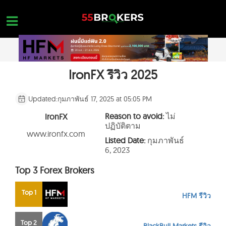
Skip
to
content
IronFX รีวิว 2025
หน้าแรก
รีวิว โบรกเกอร์ FOREX
Updated:
กุมภาพันธ์ 17, 2025 at 05:05 PM
โบรกเกอร์ที่อยู่ในบัญชีดำ
Reason to avoid:
ไม่
IronFX
ปฏิบัติตาม
การศึกษา FOREX
www.ironfx.com
Listed Date:
กุมภาพันธ์
6, 2023
คำถามเกี่ยวกับการเทรด
Top 3 Forex Brokers
ติดต่อสอบถาม
เปิดบัญชีโดยไม่มีค่าใช้จ่าย
Top 1
HFM รีวิว
Top 2