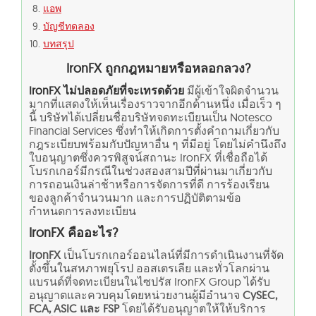
แอพ
บัญชีทดลอง
บทสรุป
IronFX ถูกกฎหมายหรือหลอกลวง?
IronFX ไม่ปลอดภัยที่จะเทรดด้วย
มีผู้เข้าใจผิดจำนวน
มากที่แสดงให้เห็นเรื่องราวจากอีกด้านหนึ่ง เมื่อเร็ว ๆ
นี้ บริษัทได้เปลี่ยนชื่อบริษัทจดทะเบียนเป็น Notesco
Financial Services ซึ่งทำให้เกิดการตั้งคำถามเกี่ยวกับ
กฎระเบียบพร้อมกับปัญหาอื่น ๆ ที่มีอยู่ โดยไม่คำนึงถึง
ใบอนุญาตซึ่งควรพิสูจน์สถานะ IronFX ที่เชื่อถือได้
โบรกเกอร์มีกรณีในช่วงสองสามปีที่ผ่านมาเกี่ยวกับ
การถอนเงินล่าช้าหรือการจัดการที่ดี การร้องเรียน
ของลูกค้าจำนวนมาก และการปฏิบัติตามข้อ
กำหนดการลงทะเบียน
IronFX คืออะไร?
IronFX
เป็นโบรกเกอร์ออนไลน์ที่มีการดำเนินงานที่จัด
ตั้งขึ้นในสหภาพยุโรป ออสเตรเลีย และทั่วโลกผ่าน
แบรนด์ที่จดทะเบียนในไซปรัส IronFX Group ได้รับ
อนุญาตและควบคุมโดยหน่วยงานผู้มีอำนาจ
CySEC,
FCA, ASIC และ FSP
โดยได้รับอนุญาตให้ให้บริการ