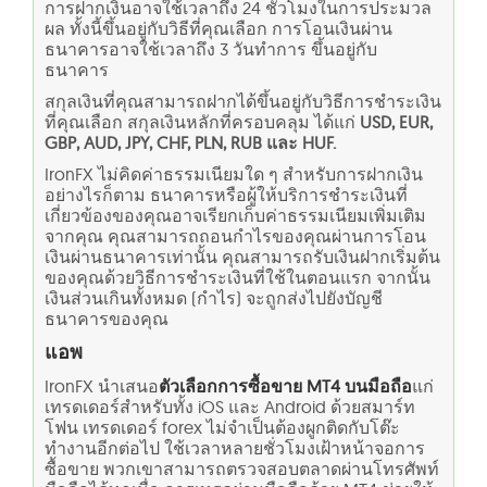
การฝากเงินอาจใช้เวลาถึง 24 ชั่วโมงในการประมวล
ผล ทั้งนี้ขึ้นอยู่กับวิธีที่คุณเลือก การโอนเงินผ่าน
ธนาคารอาจใช้เวลาถึง 3 วันทำการ ขึ้นอยู่กับ
ธนาคาร
สกุลเงินที่คุณสามารถฝากได้ขึ้นอยู่กับวิธีการชำระเงิน
ที่คุณเลือก สกุลเงินหลักที่ครอบคลุม ได้แก่
USD, EUR,
GBP, AUD, JPY, CHF, PLN, RUB และ HUF.
IronFX ไม่คิดค่าธรรมเนียมใด ๆ สำหรับการฝากเงิน
อย่างไรก็ตาม ธนาคารหรือผู้ให้บริการชำระเงินที่
เกี่ยวข้องของคุณอาจเรียกเก็บค่าธรรมเนียมเพิ่มเติม
จากคุณ คุณสามารถถอนกำไรของคุณผ่านการโอน
เงินผ่านธนาคารเท่านั้น คุณสามารถรับเงินฝากเริ่มต้น
ของคุณด้วยวิธีการชำระเงินที่ใช้ในตอนแรก จากนั้น
เงินส่วนเกินทั้งหมด (กำไร) จะถูกส่งไปยังบัญชี
ธนาคารของคุณ
แอพ
IronFX นำเสนอ
ตัวเลือกการซื้อขาย MT4 บนมือถือ
แก่
เทรดเดอร์สำหรับทั้ง iOS และ Android ด้วยสมาร์ท
โฟน เทรดเดอร์ forex ไม่จำเป็นต้องผูกติดกับโต๊ะ
ทำงานอีกต่อไป ใช้เวลาหลายชั่วโมงเฝ้าหน้าจอการ
ซื้อขาย พวกเขาสามารถตรวจสอบตลาดผ่านโทรศัพท์