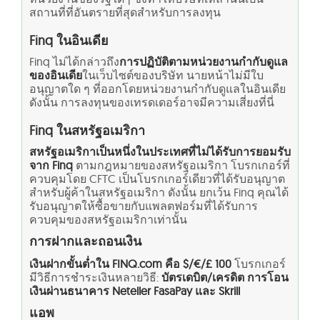
สถานที่ที่อันตรายที่สุดสำหรับการลงทุน
Finq ในอินเดีย
Finq ไม่ได้กล่าวถึง
การปฏิบัติตามหน่วยงานกำกับดูแล
ของอินเดีย
ในเว็บไซต์ของบริษัท นายหน้าไม่มีใบ
อนุญาตใด ๆ ที่ออกโดยหน่วยงานกำกับดูแลในอินเดีย
ดังนั้น การลงทุนของเทรดเดอร์อาจมีความเสี่ยงที่นี่
Finq ในสหรัฐอเมริกา
สหรัฐอเมริกาเป็นหนึ่งในประเทศที่ไม่ได้รับการยอมรับ
จาก Finq
ตามกฎหมายของสหรัฐอเมริกา โบรกเกอร์ที่
ควบคุมโดย CFTC เป็นโบรกเกอร์เดียวที่ได้รับอนุญาต
สำหรับผู้ค้าในสหรัฐอเมริกา ดังนั้น ยกเว้น Finq คุณได้
รับอนุญาตให้ซื้อขายกับแพลตฟอร์มที่ได้รับการ
ควบคุมของสหรัฐอเมริกาเท่านั้น
การฝากและถอนเงิน
เงินฝากขั้นต่ำใน FINQ.com คือ $/€/£ 100
โบรกเกอร์
มีวิธีการชำระเงินหลายวิธี:
บัตรเดบิต/เครดิต การโอน
เงินผ่านธนาคาร Neteller FasaPay และ Skrill
แอพ