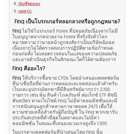
บัญชีทดลอง
บทสรุป
Finq เป็นโบรกเกอร์หลอกลวงหรือถูกกฎหมาย?
Finq
ไม่ใช่โบรกเกอร์ Forex ที่ปลอดภัยเนื่องจากไม่มี
ใบอนุญาตจากหน่วยงาน Forex ที่จริงจังทั่วโลก
หมายความว่านายหน้าถูกสงสัยว่าเป็นบริษัทฉ้อฉล
เนื่องจากไม่ได้ตรวจสอบการปฏิบัติตามข้อกำหนด
ก่อนก่อตั้ง ไม่เคยตรวจสอบในแง่ของความปลอดภัย
และอาจดำเนินธุรกิจในลักษณะใดก็ได้ตามต้องการ
Finq คืออะไร?
Finq
ให้บริการซื้อขาย CFDs โดยนำเสนอแพลตฟอร์ม
ที่น่าเชื่อถือที่ผ่านการทดลองและทดสอบแล้วสำหรับ
เว็บและอุปกรณ์พกพาที่มีสินทรัพย์มากกว่า 2,100
รายการ เช่น หุ้น สินค้าโภคภัณฑ์ ฟอเร็กซ์ ETF ดัชนี
พันธบัตร ตามเว็บไซต์ Finq ไม่มีค่าคอมมิชชั่นและมี
การสนับสนุนลูกค้าหลายภาษาตลอด 24/5 เพื่อให้
ความช่วยเหลือสำหรับผู้ถือบัญชี ใน Finq พวกเขารับ
ประกันสเปรดที่ต่ำที่สุดในตลาดและไม่มีค่า
คอมมิชชั่น ในขณะที่เสนอเลเวอเรจสูงถึง 1:300
ในบรรดาแพลตฟอร์มที่นำเสนอโดย Finq นั้น