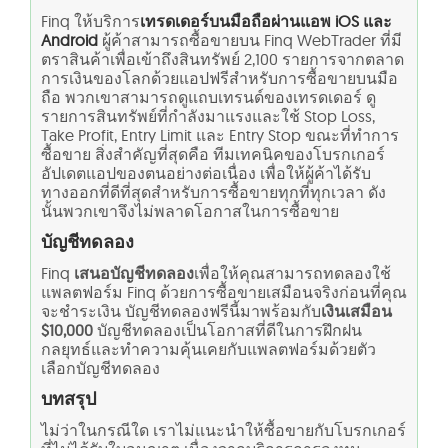
Finq ให้บริการ
เทรดเดอร์บนมือถือผ่านแอพ iOS และ
Android
ผู้ค้าสามารถซื้อขายบน Finq WebTrader ที่มี
ตราสินค้าเพื่อเข้าถึงสินทรัพย์ 2,100 รายการจากตลาด
การเงินของโลกด้วยแอปฟรีสำหรับการซื้อขายบนมือ
ถือ พวกเขาสามารถดูแถบเทรนด์ของเทรดเดอร์ ดู
รายการสินทรัพย์ที่กำลังมาแรงและใช้ Stop Loss,
Take Profit, Entry Limit และ Entry Stop ขณะที่ทำการ
ซื้อขาย สิ่งสำคัญที่สุดคือ ทีมเทคนิคของโบรกเกอร์
อัปเดตแอปของตนอย่างต่อเนื่อง เพื่อให้ผู้ค้าได้รับ
ทางออกที่ดีที่สุดสำหรับการซื้อขายทุกที่ทุกเวลา ดัง
นั้นพวกเขาจึงไม่พลาดโอกาสในการซื้อขาย
บัญชีทดลอง
Finq
เสนอบัญชีทดลอง
เพื่อให้คุณสามารถทดลองใช้
แพลตฟอร์ม Finq ด้วยการซื้อขายเสมือนจริงก่อนที่คุณ
จะชำระเงิน บัญชีทดลองฟรีนี้มาพร้อมกับ
เงินเสมือน
$10,000
บัญชีทดลองเป็นโอกาสที่ดีในการฝึกฝน
กลยุทธ์และทำความคุ้นเคยกับแพลตฟอร์มด้วยตัว
เลือกบัญชีทดลอง
บทสรุป
ไม่ว่าในกรณีใด เราไม่แนะนำให้ซื้อขายกับโบรกเกอร์