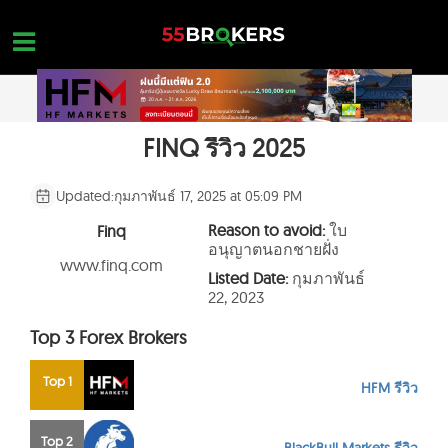
Skip
to
content
FINQ รีวิว 2025
หน้าแรก
รีวิว โบรกเกอร์ FOREX
Updated:
กุมภาพันธ์ 17, 2025 at 05:09 PM
โบรกเกอร์ที่อยู่ในบัญชีดำ
Reason to avoid:
ใบ
Finq
อนุญาตนอกชายฝั่ง
การศึกษา FOREX
www.finq.com
Listed Date:
กุมภาพันธ์
22, 2023
คำถามเกี่ยวกับการเทรด
Top 3 Forex Brokers
ติดต่อสอบถาม
เปิดบัญชีโดยไม่มีค่าใช้จ่าย
Top 1
HFM รีวิว
Top 2