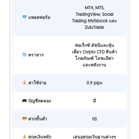
MT4, MT5,
TradingView, Social
แพลตฟอร์ม
Trading Myfxbook และ
ZuluTrade
ฟอเร็กซ์ ดัชนีและหุ้น
เดี่ยว Crypto CFD สินค้า
ตราสาร
โภคภัณฑ์ โลหะมีค่า
และพลังงาน
ค่าใช้จ่าย
0.9 pips
บัญชีทดลอง
มี
ฝากขั้นต่ำ
0$
สกุลเงินหลัก
เสนอสกุลเงินฐานต่างๆ