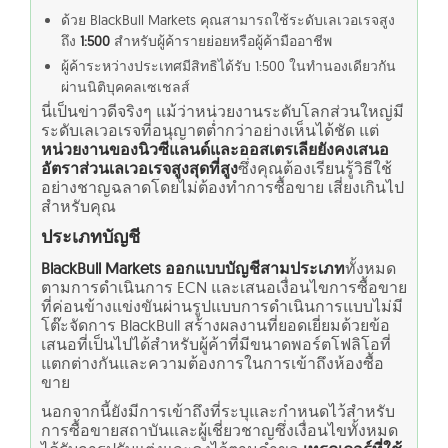
ด้วย BlackBull Markets คุณสามารถใช้
ระดับเลเวอเรจสูง
ถึง
1:500
สำหรับผู้ค้ารายย่อยหรือผู้ค้ามืออาชีพ
ผู้ค้าระหว่างประเทศมีสิทธิได้รับ 1:500 ในทำนองเดียวกัน
ผ่านนิติบุคคลเซเชลส์
นี่เป็นข่าวดีจริงๆ แม้ว่าหน่วยงานระดับโลกส่วนใหญ่มี
ระดับเลเวอเรจที่อนุญาตต่ำกว่าอย่างเห็นได้ชัด แต่
หน่วยงานของนิวซีแลนด์และออสเตรเลียยังคงเสนอ
อัตราส่วนเลเวอเรจสูงสุดที่สูง
ซึ่งคุณต้องเรียนรู้วิธีใช้
อย่างชาญฉลาดโดยไม่ต้องทำการซื้อขาย เสี่ยงเกินไป
สำหรับคุณ
ประเภทบัญชี
BlackBull Markets ออกแบบบัญชีสามประเภท
ทั้งหมด
ตาม
การดำเนินการ ECN
และเสนอเงื่อนไขการซื้อขาย
ที่ค่อนข้างแข่งขันผ่านรูปแบบการดำเนินการแบบไม่มี
โต๊ะจัดการ BlackBull สร้างผลงานที่ยอดเยี่ยมด้วยข้อ
เสนอที่เป็นไปได้สำหรับผู้ค้าที่มีขนาดพอร์ตโฟลิโอที่
แตกต่างกันและความต้องการในการเข้าถึงห้องซื้อ
ขาย
นอกจากนี้ยังมีการเข้าถึงที่ระบุและกำหนดไว้สำหรับ
การซื้อขายสถาบันและผู้เชี่ยวชาญซึ่งเงื่อนไขทั้งหมด