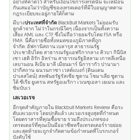
อย่างที่คาดไว้ สำหรับเงื่อนไขการเทรดนั้น จะเหมือน
กันเสมอไม่ว่าบัญชีของเทรดเดอร์ที่มีใบอนุญาตตาม
กฎระเบียบจะอยู่ภายใต้ก็ตาม
มีบาง
ประเทศที่จำกัด
BlackBull Markets ไม่ยอมรับ
ลูกค้าจาก ไม่ว่าในกรณีใดๆ เนื่องจากเป็นทั้งความ
เสี่ยง AML และ CTF ซึ่งไม่ถือว่ายอมรับโดย FSA หรือ
FMA
นี่คือรายชื่อทั้งหมดของภูมิภาคที่ถูก
จำกัด:
อัฟกานิสถาน เบลารุส สาธารณรัฐ
ประชาธิปไตย สาธารณรัฐแอฟริกากลาง คิวบา กินีบิส
เซา เฮติ อิรัก อิหร่าน สาธารณรัฐอิสลาม เกาหลีเหนือ
เลบานอน ลิเบีย มาลี เมียนมาร์ นิการากัว ปานามา
ปากีสถาน ฉนวนกาซา เวสต์แบงก์ (ดินแดน
ปาเลสไตน์) สหพันธรัฐรัสเซีย ซูดาน โซมาเลีย ซูดาน
ใต้ ซีเรีย ยูเครน สหรัฐอเมริกา เวเนซุเอลา เยเมน และ
ซิมบับเว
เลเวอเรจ
อีกจุดสำคัญภายใน Blackbull Markets Review คือระ
ดับเลเวอเรจ โดยปกติแล้ว เลเวอเรจสูงสุดที่กำหนด
โดยตราสารที่คุณซื้อขาย รวมถึงประเภทของ
เทรดเดอร์ที่คุณเป็นมืออาชีพหรือเทรดเดอร์รายย่อย
และสุดท้ายจะถูกจำกัดตามข้อกำหนดที่โบรกเกอร์
บังคับใช้