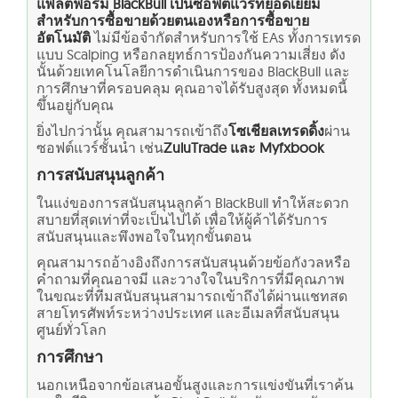
แพลตฟอร์ม BlackBull เป็นซอฟต์แวร์ที่ยอดเยี่ยม
สำหรับการซื้อขายด้วยตนเองหรือการซื้อขาย
อัตโนมัติ
ไม่มีข้อจำกัดสำหรับการใช้ EAs ทั้งการเทรด
แบบ Scalping หรือกลยุทธ์การป้องกันความเสี่ยง ดัง
นั้นด้วยเทคโนโลยีการดำเนินการของ BlackBull และ
การศึกษาที่ครอบคลุม คุณอาจได้รับสูงสุด ทั้งหมดนี้
ขึ้นอยู่กับคุณ
ยิ่งไปกว่านั้น คุณสามารถเข้าถึง
โซเชียลเทรดดิ้ง
ผ่าน
ซอฟต์แวร์ชั้นนำ เช่น
ZuluTrade และ Myfxbook
การสนับสนุนลูกค้า
ในแง่ของการสนับสนุนลูกค้า BlackBull ทำให้สะดวก
สบายที่สุดเท่าที่จะเป็นไปได้ เพื่อให้ผู้ค้าได้รับการ
สนับสนุนและพึงพอใจในทุกขั้นตอน
คุณสามารถอ้างอิงถึงการสนับสนุนด้วยข้อกังวลหรือ
คำถามที่คุณอาจมี และวางใจในบริการที่มีคุณภาพ
ในขณะที่ทีมสนับสนุนสามารถเข้าถึงได้ผ่านแชทสด
สายโทรศัพท์ระหว่างประเทศ และอีเมลที่สนับสนุน
ศูนย์ทั่วโลก
การศึกษา
นอกเหนือจากข้อเสนอขั้นสูงและการแข่งขันที่เราค้น