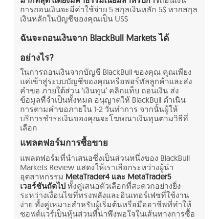
การถอนเงินจะมีค่าใช้จ่าย 5 สกุลเงินหลัก 5$ หากสกุล
เงินหลักในบัญชีของคุณเป็น US$
ฉันจะถอนเงินจาก BlackBull Markets ได้
อย่างไร?
ในการถอนเงินจากบัญชี BlackBull ของคุณ คุณเพียง
แค่เข้าสู่ระบบบัญชีของคุณหรือพอร์ทัลลูกค้าและส่ง
คำขอ ภายใต้ส่วน ‘เงินทุน’ คลิกแท็บ ถอนเงิน ส่ง
ข้อมูลที่จำเป็นทั้งหมด อนุญาตให้ BlackBull ดำเนิน
การตามคำขอภายใน 1-2 วันทำการ จากนั้นผู้ให้
บริการชำระเงินของคุณจะโฆษณาเงินทุนตามวิธีที่
เลือก
แพลตฟอร์มการซื้อขาย
แพลตฟอร์มที่นำเสนอซึ่งเป็นส่วนหนึ่งของ BlackBull
Markets Review แสดงให้เราเลือกระหว่างผู้นำ
อุตสาหกรรม
MetaTrader4 และ MetaTrader5
เวอร์ชันถัดไป
ทั้งคู่เสนอตัวเลือกที่สะดวกอย่างยิ่ง
ระหว่างเงื่อนไขที่ทรงพลังและอินเทอร์เฟซที่ใช้งาน
ง่าย ทั้งคู่เหมาะสำหรับผู้เริ่มต้นหรือมืออาชีพที่ทำให้
ซอฟต์แวร์เป็นหุ้นส่วนที่น่าพึงพอใจในเส้นทางการซื้อ