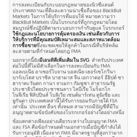
การลงทะเบียนกับระบอบกฎหมายของนิวซีแลนด์
ประกาศสถานะที่ดีและความน่าเชื่อถือของ BlackBull
Markets ในการให้บริการที่มอบให้ หมายความว่า
BlackBull Markets เป็นโบรกเกอร์ที่ถูกกฎหมายโดย
สมบูรณ์ซึ่งปฏิบัติตามระบอบการกำกับดูแล โบรกเกอร์
ใช้กฎและนโยบายการคุ้มครองเงิน เช่นเดียวกับการ
ให้บริการที่มีคุณสมบัติเหมาะสมและสภาพแวดล้อม
การซื้อขาย
ซึ่งจะชดเชยให้ลูกค้าในกรณีที่บริษัทล้ม
ละลายตามที่กำหนดโดยกฎ FMA
นอกจากนี้ยัง
มีเอนทิตีเพิ่มเติมใน SVG
สำหรับประเทศ
ต่อไปนี้ที่ไม่มีตัวเลือกในการลงทะเบียนกับ FMA:
แอลเบเนีย อาเซอร์ไบจาน บอสเนีย-เฮอร์เซโกวีนา
บาร์เบโดส บราซิล บาฮามาส จีน เอกวาดอร์ อียิปต์ ซา
ฮาราตะวันตก กานา จาเมกา กัมพูชา สาธารณรัฐ
ประชาธิปไตยประชาชนลาว ไลบีเรีย โมร็อกโก
ไนจีเรีย ฟิลิปปินส์ โบลิเวีย เซนต์มาร์เท่น ตูนิเซีย และ
ยูกันดา ประเทศเหล่านี้ได้รับการยอมรับภายใต้ FSA
เท่านั้น
ประเทศ อื่นๆ ทั้งหมด
สามารถมีบัญชีที่มีใบ
อนุญาตตามข้อบังคับของโบรกเกอร์อย่างใดอย่างหนึ่ง
ข้อแตกต่างเพียงอย่างเดียวระหว่างใบอนุญาต FMA
และ FSA คือข้อกำหนดด้านเอกสารเมื่อบัญชีกำลังได้
รับการอนุมัติ เนื่องจาก FMA มีมาตรฐานที่สูงกว่ามาก