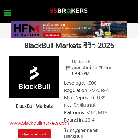
Skip
to
content
BlackBull Markets รีวิว 2025
หน้าแรก
รีวิว โบรกเกอร์ FOREX
Updated:
กุมภาพันธ์ 25, 2025 at
โบรกเกอร์ที่อยู่ในบัญชีดำ
09:43 PM
การศึกษา FOREX
Leverage:
1:500
Regulation:
FMA, FSA
คำถามเกี่ยวกับการเทรด
Min. Deposit:
0 US$
ติดต่อสอบถาม
HQ:
นิวซีแลนด์
BlackBull Markets
Platforms:
MT4, MT5
เปิดบัญชีโดยไม่มีค่าใช้จ่าย
Found in:
2014
www.blackbullmarkets.com
ใบอนุญาตตลาด
Open an Account
BlackBull