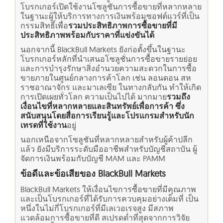
โบรกเกอร์เปิดใช้งานโซลูชันการซื้อขายที่หลากหลาย
ในฐานะผู้ให้บริการทางการเงินพร้อมซอฟต์แวร์ที่เป็น
กรรมสิทธิ์เพื่อ
รวมประสิทธิภาพการซื้อขายที่มี
ประสิทธิภาพพร้อมกับราคาที่แข่งขันได้
นอกจากนี้ BlackBull Markets ยังก่อตั้งขึ้นในฐานะ
โบรกเกอร์หลักที่นำเสนอโซลูชั่นการซื้อขายรายย่อย
และการบำรุงรักษาสิ่งอำนวยความสะดวกในการซื้อ
ขายภายในศูนย์กลางการค้าโลก เช่น
ลอนดอน สห
ราชอาณาจักร
และมาเลเซีย ในทางกลับกัน ทำให้เกิด
การเปิดเผยทั่วโลก ความเป็นไปได้ มากมาย
รวมถึง
เงื่อนไขที่หลากหลายและสินทรัพย์เพื่อการค้า ซึ่ง
สนับสนุนโดยสื่อการเรียนรู้และโปรแกรมสำหรับนัก
เทรดที่ใช้งาน
อยู่
นอกเหนือจากโซลูชันที่หลากหลายสำหรับผู้ค้าปลีก
แล้ว ยังมีบริการระดับมืออาชีพสำหรับบัญชีสถาบัน ผู้
จัดการเงินพร้อมกับ
บัญชี MAM และ PAMM
ข้อดีและข้อเสียของ BlackBull Markets
BlackBull Markets ให้เงื่อนไขการซื้อขายที่มีคุณภาพ
และเป็นโบรกเกอร์ที่ได้รับการควบคุมอย่างเต็มที่ เป็น
หนึ่งในไม่กี่โบรกเกอร์ที่มีเลเวอเรจสูง มีสภาพ
แวดล้อมการซื้อขายที่ดี สเปรดต่ำที่สุดจากการวิจัย