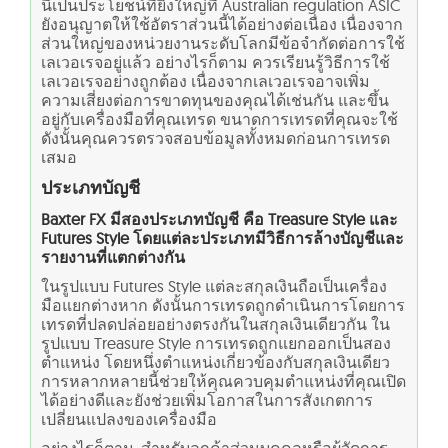
นี่เป็นประโยชน์ที่ยิ่งใหญ่ที่ Australian regulation ASIC
ยังอนุญาตให้ใช้อัตราส่วนนี้ได้อย่างต่อเนื่อง เนื่องจาก
ส่วนใหญ่ของหน่วยงานระดับโลกมีข้อจำกัดต่อการใช้
เลเวอเรจอยู่แล้ว อย่างไรก็ตาม ควรเรียนรู้วิธีการใช้
เลเวอเรจอย่างถูกต้อง เนื่องจากเลเวอเรจอาจเพิ่ม
ความเสี่ยงต่อการขาดทุนของคุณได้เช่นกัน และขึ้น
อยู่กับเครื่องมือที่คุณเทรด ขนาดการเทรดที่คุณจะใช้
ดังนั้นคุณควรตรวจสอบข้อมูลทั้งหมดก่อนการเทรด
เสมอ
ประเภทบัญชี
Baxter FX มีสองประเภทบัญชี คือ Treasure Style และ
Futures Style โดยแต่ละประเภทมีวิธีการล้างบัญชีและ
รายงานที่แตกต่างกัน
ในรูปแบบ Futures Style แต่ละสกุลเงินถือเป็นเครื่อง
มือแยกต่างหาก ดังนั้นการเทรดถูกดำเนินการโดยการ
เทรดที่ปลดปล่อยอย่างตรงกันในสกุลเงินเดียวกัน ใน
รูปแบบ Treasure Style การเทรดถูกแยกออกเป็นสอง
ตำแหน่ง โดยหนึ่งตำแหน่งเกี่ยวข้องกับสกุลเงินเดียว
การหลากหลายนี้ช่วยให้คุณควบคุมตำแหน่งที่คุณเปิด
ได้อย่างดีและยังช่วยเพิ่มโอกาสในการสังเกตการ
เปลี่ยนแปลงของเครื่องมือ
อย่างไรก็ตาม, สำหรับลูกค้าส่วนบุคคลหรือผู้จัดการ