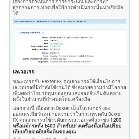
เรื่องการดำเนินการ การชำระเงิน และการทำ
ธุรกรรมการเทรดเพื่อให้การดำเนินการนั้นน่าเชื่อถือ
ได้
เลเวอเรจ
ขณะเทรดกับ Baxter FX คุณสามารถใช้เงื่อนไขการ
เลเวอเรจที่มีกำลังใช้งานได้ ซึ่งหมายความว่ามีโอกาส
เพิ่มผลกำไรขาดทุนของคุณและยอดยิบเริ่มต้นหลาย
ครั้งในจำนวนที่กำหนดโดยเครื่องมือ
นอกจากนี้ เนื่องจาก Baxter เป็นโบรกเกอร์ของ
ออสเตรเลีย นั่นหมายความว่าในการเทรดกับ Baxter
FX คุณสามารถใช้ระดับการเลเวอเรจที่สูง เช่น
1:200
หรือแม้กระทั่ง 1:400 สำหรับบางเครื่องมือเมื่อเปรียบ
เทียบกับยอดยิบเริ่มต้นของคุณ