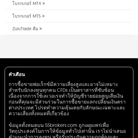
โบรกเกอร์ MT4
โบรกเกอร์ MT5
ZuluTrade คือ
คำเตือน
การซื้อขายฟอเร็กซ์มีความเสี่ยงสูงและอาจไม่เหมาะ
สำหรับนักลงทุนทุกคน CFDs เป็นตราสารที่ซับซ้อน
เนื่องจากการใช้เลเวอเรจทำให้บัญชีรายย่อยสูญเสียเงิน
ก่อนที่คุณจะมีส่วนร่วมในการซื้อขายแลกเปลี่ยนเงินตรา
ต่างประเทศ โปรดทำความคุ้นเคยกับลักษณะเฉพาะและ
ความเสี่ยงทั้งหมดที่เกี่ยวข้อง
ข้อมูลทั้งหมดบน 55brokers.com ถูกเผยแพร่เพื่อ
วัตถุประสงค์ในการให้ข้อมูลทั่วไปเท่านั้น เราไม่นำเสนอ
คำแนะนำการลงทุน หรือรับประกันความถูกต้องและ