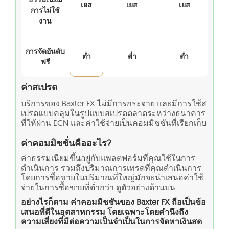
เยส
เยส
เยส
การไม่ใช้
งาน
การจัดอันดับ
ต่ำ
ต่ำ
ต่ำ
ฟรี
ค่าสเปรด
บริการของ Baxter FX ไม่มีการกระจาย และมีการใช้ส
เปรดแบบคลุมในรูปแบบสเปรดตลาดระหว่างธนาคาร
ที่ให้ผ่าน ECN และค่าใช้จ่ายเป็นคอมมิชชันที่เรียกเก็บ
ค่าคอมมิชชั่นคืออะไร?
ค่าธรรมเนียมขึ้นอยู่กับแพลตฟอร์มที่คุณใช้ในการ
ดำเนินการ รวมถึงปริมาณการเทรดที่คุณดำเนินการ
โดยการซื้อขายในปริมาณที่ใหญ่มักจะนำเสนอค่าใช้
จ่ายในการซื้อขายที่ต่ำกว่า ดูตัวอย่างด้านบน
อย่างไรก็ตาม ค่าคอมมิชชันของ Baxter FX ถือเป็นข้อ
เสนอที่ดีในอุตสาหกรรม โดยเฉพาะโดยคำนึงถึง
ความเสี่ยงที่มีต่อความเป็นจำเป็นในการจัดหาเงินสด