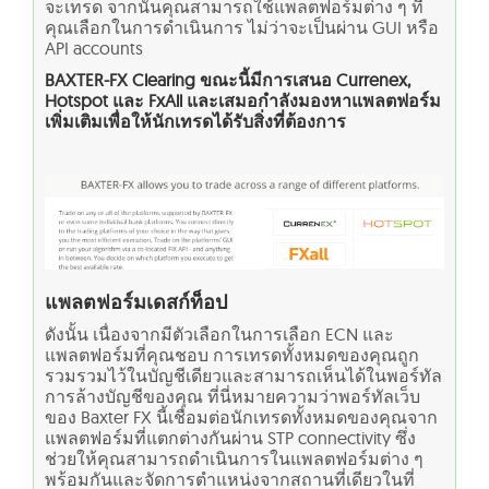
จะเทรด จากนั้นคุณสามารถใช้แพลตฟอร์มต่าง ๆ ที่
คุณเลือกในการดำเนินการ ไม่ว่าจะเป็นผ่าน GUI หรือ
API accounts
BAXTER-FX Clearing ขณะนี้มีการเสนอ Currenex,
Hotspot และ FxAll และเสมอกำลังมองหาแพลตฟอร์ม
เพิ่มเติมเพื่อให้นักเทรดได้รับสิ่งที่ต้องการ
แพลตฟอร์มเดสก์ท็อป
ดังนั้น เนื่องจากมีตัวเลือกในการเลือก ECN และ
แพลตฟอร์มที่คุณชอบ การเทรดทั้งหมดของคุณถูก
รวมรวมไว้ในบัญชีเดียวและสามารถเห็นได้ในพอร์ทัล
การล้างบัญชีของคุณ ที่นี่หมายความว่าพอร์ทัลเว็บ
ของ Baxter FX นี้เชื่อมต่อนักเทรดทั้งหมดของคุณจาก
แพลตฟอร์มที่แตกต่างกันผ่าน STP connectivity ซึ่ง
ช่วยให้คุณสามารถดำเนินการในแพลตฟอร์มต่าง ๆ
พร้อมกันและจัดการตำแหน่งจากสถานที่เดียวในที่