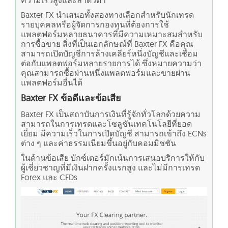
ความเร็วสูงและลาตัวต่ำ
Baxter FX นำเสนอทั้งสองทางเลือกสำหรับนักเทรด
รายบุคคลหรือผู้จัดการกองทุนที่ต้องการใช้
แพลตฟอร์มหลายธนาคารที่มีความเหมาะสมสำหรับ
การซื้อขาย สิ่งที่เป็นเอกลักษณ์ที่ Baxter FX คือคุณ
สามารถเปิดบัญชีการล้างเคลียร์หนึ่งบัญชีและเชื่อม
ต่อกับแพลตฟอร์มหลายรายการได้ ซึ่งหมายความว่า
คุณสามารถซื้อผ่านหนึ่งแพลตฟอร์มและขายผ่าน
แพลตฟอร์มอื่นได้
Baxter FX ข้อดีและข้อเสีย
Baxter FX เป็นสถาบันการเงินที่รู้จักทั่วโลกด้วยความ
สามารถในการเทรดและโซลูชันเทคโนโลยีที่ยอด
เยี่ยม มีความเร็วในการเปิดบัญชี สามารถเข้าถึง ECNs
ต่าง ๆ และค่าธรรมเนียมขึ้นอยู่กับคอมมิชชัน
ในด้านข้อเสีย บักซ์เตอร์มักเน้นการเสนอบริการให้กับ
ผู้เชี่ยวชาญที่มีเงินฝากครั้งแรกสูง และไม่มีการเทรด
Forex และ CFDs