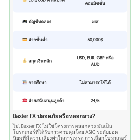
คอมมิชชั่น
บัญชีทดลอง
เยส
ฝากขั้นต่ำ
50,000$
USD, EUR, GBP หรือ
สกุลเงินหลัก
AUD
การศึกษา
ไม่สามารถใช้ได้
ฝ่ายสนับสนุนลูกค้า
24/5
Baxter FX ปลอดภัยหรือหลอกลวง?
ไม่, Baxter FX ไม่ใช่โครงการหลอกลวง มันเป็น
โบรกเกอร์ที่ได้รับการควบคุมโดย ASIC ระดับยอด
นิยมที่มีความเสี่ยงต่ำในการเทรด การเลือกโบรกเกอร์