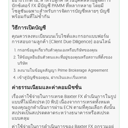
บักซ์เตอร์ FX มีบัญชี PAMM ที่หลากหลาย โดยมี
โซลูชันเฉพาะสำหรับการจัดการบัญชีหลายๆ บัญชี
พร้อมกันที่ไม่ซ้ำกัน
วิธีการเปิดบัญชี
คุณควรลงทะเบียนบนเว็บไซต์และกรอกแบบฟอร์ม
การสอบถามลูกค้า (Client Due Diligence) ออนไลน์
กรอกข้อมูลเกี่ยวกับตัวคุณเองหรือบริษัทของคุณ
ให้ข้อมูลยืนยันตัวตนและที่อยู่ของคุณหรือสถานที่ตั้งของ
บริษัท
ลงนามในข้อมูลสัญญา Prime Brokerage Agreement
เข้าสู่บัญชีของคุณ, ฝากเงินและเริ่มเทรด
ค่าธรรมเนียมและค่าคอมมิชชั่น
เรื่องค่าใช้จ่ายในการเทรด Baxter FX ดำเนินการในรูป
แบบที่ไม่มีสเปรด (0 พิป) เนื่องจากการเทรดทั้งหมด
ของคุณถูกดำเนินการผ่าน ECN ตามที่คุณเลือก ดังนั้น
สเปรดเป็นสเปรดตลาดระหว่างธนาคารหรือสเปรด
แบบคลุม
ค่าใช้จ่ายในการดำเนินการของ Baxter FX ถูกรวมอยู่