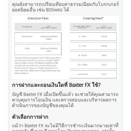
คุณยังสามารถเปรียบเทียบค่าธรรมเนียมกับโบรกเกอร์
ยอดนิยมอื่น เช่น BDSwiss ได้
การฝากและถอนเงินใดที่ Baxter FX ใช้?
บัญชี Baxter FX เมื่อเปิดขึ้นแล้ว จะช่วยให้คุณสามารถ
ควบคุมการโอนเงิน และตรวจสอบและบริหารผลการ
ดำเนินการของบัญชีของคุณได้
ตัวเลือกการฝาก
แม้ว่า Baxter FX จะไม่มีวิธีการชำระเงินมากมายเท่าที่
คาดหวัง ซึ่งรวมถึงการโอนเงินผ่านธนาคาร เท่านั้น