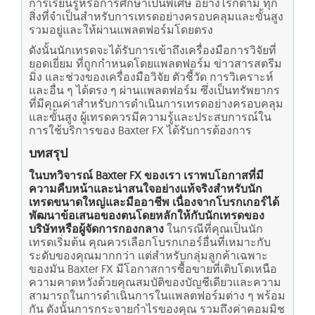
การเรียนรู้หรือการศึกษาเป็นพิเศษ อย่างไรก็ตาม ทุก
สิ่งที่จำเป็นสำหรับการเทรดอย่างครอบคลุมและขั้นสูง
รวมอยู่และให้ผ่านแพลตฟอร์มโดยตรง
ดังนั้นนักเทรดจะได้รับการเข้าถึงเครื่องมือการวิจัยที่
ยอดเยี่ยม ที่ถูกกำหนดโดยแพลตฟอร์ม ข่าวสารสตรีม
มิ่ง และช่วงของเครื่องมือวิจัย ตัวชี้วัด การวิเคราะห์
และอื่น ๆ ได้ตรง ๆ ผ่านแพลตฟอร์ม ซึ่งเป็นทรัพยากร
ที่มีคุณค่าสำหรับการดำเนินการเทรดอย่างครอบคลุม
และขั้นสูง ผู้เทรดควรมีความรู้และประสบการณ์ใน
การใช้บริการของ Baxter FX ได้รับการต้องการ
บทสรุป
ในบทวิจารณ์ Baxter FX ของเรา เราพบโอกาสที่มี
ความคืบหน้าและน่าสนใจอย่างแท้จริงสำหรับนัก
เทรดขนาดใหญ่และมืออาชีพ เนื่องจากโบรกเกอร์ได้
พัฒนาข้อเสนอของตนโดยหลักให้กับนักเทรดของ
บริษัทหรือผู้จัดการกองกลาง
ในกรณีที่คุณเป็นนัก
เทรดเริ่มต้น คุณควรเลือกโบรกเกอร์อื่นที่เหมาะกับ
ระดับของคุณมากกว่า แต่สำหรับกลุ่มลูกค้าเฉพาะ
ของมัน Baxter FX มีโอกาสการซื้อขายที่เติบโตเหนือ
ความคาดหวังด้วยคุณสมบัติของบัญชีเดียวและความ
สามารถในการดำเนินการในแพลตฟอร์มต่าง ๆ พร้อม
กัน ดังนั้นการกระจายกำไรของคุณ รวมถึงค่าคอมมิช