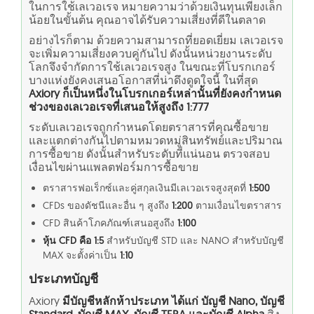
ในการใช้เลเวอเรจ หมายความว่าด้วยเงินทุนเพียงเล็ก
น้อยในขั้นต้น คุณอาจได้รับความเสี่ยงที่ดีในตลาด
อย่างไรก็ตาม ด้วยความสามารถที่ยอดเยี่ยม เลเวอเรจ
จะเพิ่มความเสี่ยงควบคู่กันไป ดังนั้นหน่วยงานระดับ
โลกจึงจำกัดการใช้เลเวอเรจสูง ในขณะที่โบรกเกอร์
บางแห่งยังคงเสนอโอกาสที่น่าดึงดูดใจนี้ ในที่สุด
Axiory ก็เป็นหนึ่งในโบรกเกอร์เหล่านั้นที่ยังคงกำหนด
ช่วงของเลเวอเรจที่เสนอให้สูงถึง 1:777
ระดับเลเวอเรจถูกกำหนดโดยตราสารที่คุณซื้อขาย
และแตกต่างกันไปตามหมวดหมู่สินทรัพย์และปริมาณ
การซื้อขาย ดังนั้นสำหรับระดับที่แน่นอน ตรวจสอบ
เงื่อนไขผ่านแพลตฟอร์มการซื้อขาย
ตราสารฟอเร็กซ์และคู่สกุลเงินมีเลเวอเรจสูงสุดที่
1:500
CFDs ของดัชนีและอื่น ๆ สูงถึง
1:200
ตามเงื่อนไขตราสาร
CFD สินค้าโภคภัณฑ์เสนอสูงถึง
1:100
หุ้น CFD คือ 1:5
สำหรับบัญชี STD และ NANO สำหรับบัญชี
MAX จะตั้งค่าเป็น
1:10
ประเภทบัญชี
Axiory
มีบัญชีหลักห้าประเภท ได้แก่ บัญชี Nano, บัญชี