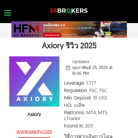
Skip
to
content
Axiory รีวิว 2025
หน้าแรก
รีวิว โบรกเกอร์ FOREX
Updated:
กุมภาพันธ์ 25, 2025 at
โบรกเกอร์ที่อยู่ในบัญชีดำ
10:06 PM
การศึกษา FOREX
Leverage:
1:777
Regulation:
FSC, FSC
คำถามเกี่ยวกับการเทรด
Min. Deposit:
10 US$
ติดต่อสอบถาม
HQ:
เบลีซ
Platforms:
MT4, MT5,
Axiory
เปิดบัญชีโดยไม่มีค่าใช้จ่าย
cTrader
Found in:
2011
www.axiory.com
วิธีการฝากเงินการโอน