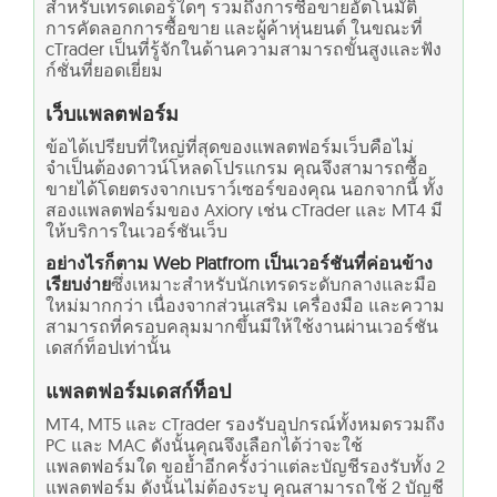
สำหรับเทรดเดอร์ใดๆ รวมถึงการซื้อขายอัตโนมัติ
การคัดลอกการซื้อขาย และผู้ค้าหุ่นยนต์ ในขณะที่
cTrader เป็นที่รู้จักในด้านความสามารถขั้นสูงและฟัง
ก์ชั่นที่ยอดเยี่ยม
เว็บแพลตฟอร์ม
ข้อได้เปรียบที่ใหญ่ที่สุดของแพลตฟอร์มเว็บคือไม่
จำเป็นต้องดาวน์โหลดโปรแกรม คุณจึงสามารถซื้อ
ขายได้โดยตรงจากเบราว์เซอร์ของคุณ นอกจากนี้ ทั้ง
สองแพลตฟอร์มของ Axiory เช่น cTrader และ MT4 มี
ให้บริการในเวอร์ชันเว็บ
อย่างไรก็ตาม Web Platfrom เป็นเวอร์ชันที่ค่อนข้าง
เรียบง่าย
ซึ่งเหมาะสำหรับนักเทรดระดับกลางและมือ
ใหม่มากกว่า เนื่องจากส่วนเสริม เครื่องมือ และความ
สามารถที่ครอบคลุมมากขึ้นมีให้ใช้งานผ่านเวอร์ชัน
เดสก์ท็อปเท่านั้น
แพลตฟอร์มเดสก์ท็อป
MT4, MT5 และ cTrader รองรับอุปกรณ์ทั้งหมดรวมถึง
PC และ MAC ดังนั้นคุณจึงเลือกได้ว่าจะใช้
แพลตฟอร์มใด ขอย้ำอีกครั้งว่าแต่ละบัญชีรองรับทั้ง 2
แพลตฟอร์ม ดังนั้นไม่ต้องระบุ คุณสามารถใช้ 2 บัญชี