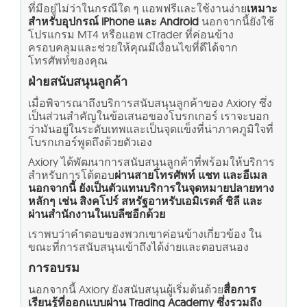
ที่มีอยู่ไม่ว่าในกรณีใด ๆ แอพฟรีและใช้งานง่าย
เหมาะ
สำหรับอุปกรณ์ iPhone และ Android
นอกจากนี้ยังใช้
โปรแกรม MT4 หรือแอพ cTrader ที่ค่อนข้าง
ครอบคลุมและช่วยให้คุณมีเงื่อนไขที่ดีได้จาก
โทรศัพท์ของคุณ
ฝ่ายสนับสนุนลูกค้า
เมื่อพิจารณาถึงบริการสนับสนุนลูกค้าของ Axiory ซึ่ง
เป็นส่วนสำคัญในข้อเสนอของโบรกเกอร์ เราจะบอก
ว่ามันอยู่ในระดับเทพและเป็นจุดแข็งที่น่าภาคภูมิใจที่
โบรกเกอร์พูดถึงด้วยตัวเอง
Axiory ได้พัฒนาการสนับสนุนลูกค้าที่พร้อมให้บริการ
สำหรับการโต้ตอบ
ผ่านสายโทรศัพท์ แชท และอีเมล
นอกจากนี้ ยังเป็นตัวแทนบริการในจุดหมายปลายทาง
หลักๆ เช่น สิงคโปร์ สหรัฐอาหรับเอมิเรตส์ ชิลี และ
ผ่านสำนักงานในเบลีซอีกด้วย
เราพบว่าคำตอบของพวกเขาค่อนข้างเกี่ยวข้อง ใน
ขณะที่การสนับสนุนเข้าถึงได้ง่ายและตอบสนอง
การอบรม
นอกจากนี้ Axiory ยังสนับสนุนผู้เริ่มต้นด้วย
สื่อการ
เรียนรู้ที่ออกแบบผ่าน Trading Academy ซึ่งรวมถึง