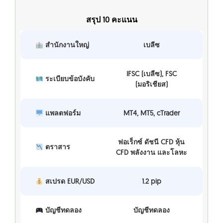
สรุป 10 คะแนน
สำนักงานใหญ่
เบลีซ
IFSC (เบลีซ), FSC
ระเบียบข้อบังคับ
(มอริเชียส)
แพลตฟอร์ม
MT4, MT5, cTrader
ฟอเร็กซ์ ดัชนี CFD หุ้น
ตราสาร
CFD พลังงาน และโลหะ
สเปรด EUR/USD
1.2 pip
บัญชีทดลอง
บัญชีทดลอง