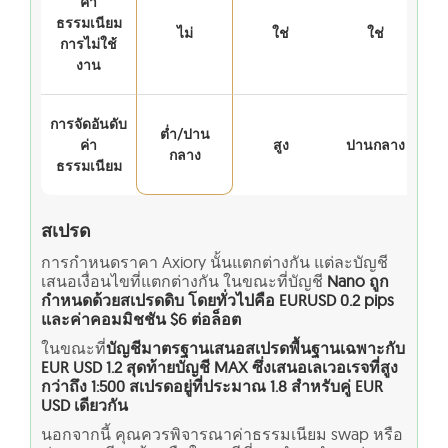
ค่า
ธรรมเนียม
ไม่
ใช่
ใช่
การไม่ใช้
งาน
การจัดอันดับ
ต่ำ/ปาน
ค่า
สูง
ปานกลาง
กลาง
ธรรมเนียม
สเปรด
การกำหนดราคา Axiory นั้นแตกต่างกัน แต่ละบัญชี
เสนอเงื่อนไขที่แตกต่างกัน ในขณะที่บัญชี
Nano ถูก
กำหนดด้วยสเปรดดิบ โดยทั่วไปคือ EURUSD 0.2 pips
และค่าคอมมิชชัน $6 ต่อล็อต
ในขณะที่
บัญชีมาตรฐานเสนอสเปรดพื้นฐานเฉพาะกับ
EUR USD 1.2 สุดท้ายบัญชี MAX ซึ่งเสนอเลเวอเรจที่สูง
กว่าถึง 1:500 สเปรดอยู่ที่ประมาณ 1.8 สำหรับคู่ EUR
USD เดียวกัน
นอกจากนี้ คุณควรพิจารณาค่าธรรมเนียม swap หรือ