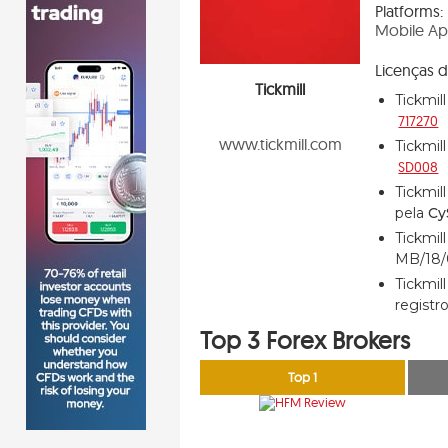
Platforms:
Mobile A
Licenças d
Tickmill
Tickmil
717270
www.tickmill.com
Tickmil
SD008
Tickmil
pela
Cy
Tickmil
MB/18
Tickmil
registr
Top 3 Forex Brokers
Top 1