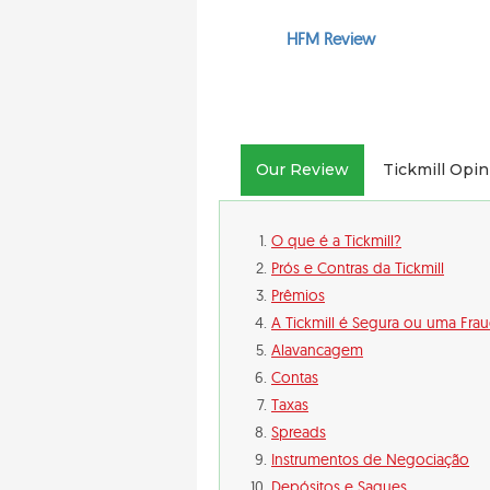
HFM Review
Our Review
Tickmill Opi
O que é a Tickmill?
Prós e Contras da Tickmill
Prêmios
A Tickmill é Segura ou uma Fra
Alavancagem
Contas
Taxas
Spreads
Instrumentos de Negociação
Depósitos e Saques