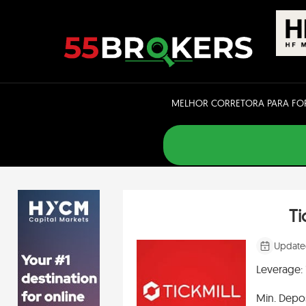
Skip
to
content
MELHOR CORRETORA PARA FO
Ti
Update
Leverage:
Min. Depos