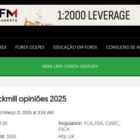
REX
FOREX GOLPES
EDUCAÇÃO EM FOREX
CONSULTAS DE 
ABRA UMA CONTA GRATUITA
ckmill opiniões 2025
d:
Março 21, 2025 at 11:24 AM
1:30
Regulation:
FCA, FSA, CySEC,
FSCA
it:
$100
HQ:
UK