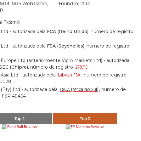
MT4, MT5 WebTrader,
Found in:
2014
pp
a Tickmill
l Ltd - autorizada pela
FCA (Reino Unido)
, número de registro
l Ltd - autorizada pela
FSA (Seychelles)
, número de registro
l Europe Ltd (anteriormente Vipro Markets Ltd) - autorizada
SEC (Chipre)
, número de registro
278/15
l Asia Ltd - autorizada pela
Labuan FSA
, número de registro
/0028
l (Pty) Ltd - autorizada pela
FSCA (África do Sul)
, número de
o FSP 49464
Top 2
Top 3