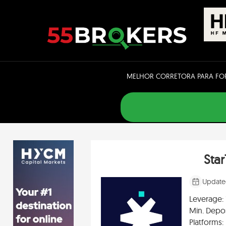
Skip
to
content
MELHOR CORRETORA PARA FO
Sta
Update
Leverage:
Min. Depos
Platforms: