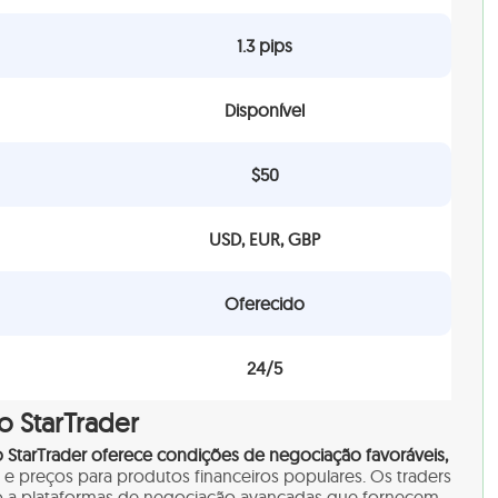
1.3 pips
Disponível
$50
USD, EUR, GBP
Oferecido
24/5
o StarTrader
 StarTrader oferece condições de negociação favoráveis,
 e preços para produtos financeiros populares. Os traders
o a plataformas de negociação avançadas que fornecem