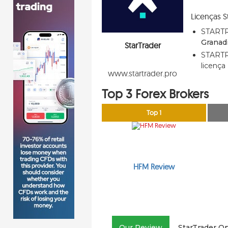
Licenças S
STARTR
Granad
StarTrader
STARTR
licença
www.startrader.pro
Top 3 Forex Brokers
Top 1
HFM Review
Our Review
StarTrader O