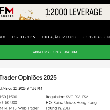
REX
FOREX GOLPES
EDUCAÇÃO EM FOREX
CONSULTAS DE 
ABRA UMA CONTA GRATUITA
rTrader Opiniões 2025
d:
Março 22, 2025 at 11:52 PM
1:30 | 1:500
Regulation:
SVG FSA, FSA
it:
50 US$
HQ:
Reino Unido, Hong Kong
MT4, MT5, Web Trader
Found in:
2013