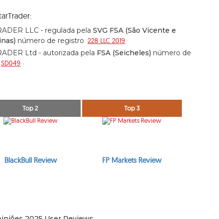
tarTrader:
ADER LLC - regulada pela
SVG FSA (São Vicente e
inas)
número de registro
228 LLC 2019
ADER Ltd - autorizada pela
FSA (Seicheles)
número de
SD049
Top 2
Top 3
BlackBull Review
FP Markets Review
piniões 2025 User Reviews