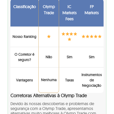
Classificação
Olymp
IC
FP
Trade
Markets
Markets
Fees
Nosso Ranking
O Corretor é
Não
Sim
Sim
seguro?
Instrumentos
Nenhuma
Vantagens
Taxas
de
Negociação
Corretoras Alternativas à Olymp Trade
Devido às nossas descobertas e problemas de
segurança com a Olymp Trade, apresentamos
alternativas muito melhores à Olymp Trade com