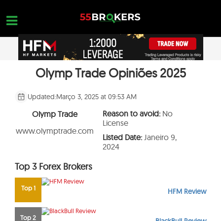
Skip
to
content
Olymp Trade Opiniões 2025
MELHOR CORRETORA PARA FOREX
OPEN A FREE ACCOUNT
Nothing found...
FOREX GOLPES
Updated:
Março 3, 2025 at 09:53 AM
EDUCAÇÃO EM FOREX
Reason to avoid:
No
Olymp Trade
License
CONSULTAS DE NEGOCIAÇÃO
www.olymptrade.com
Listed Date:
Janeiro 9,
2024
CONTATE-NOS
Top 3 Forex Brokers
ABRA UMA CONTA GRATUITA
Top 1
HFM Review
Top 2