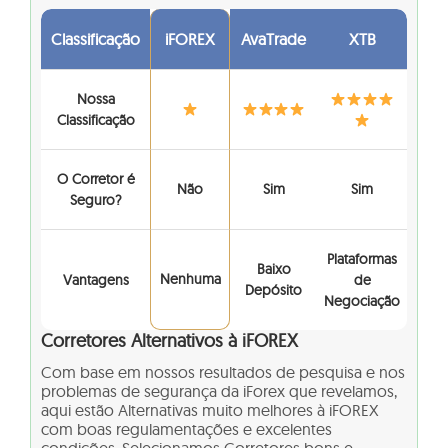
Classificação
iFOREX
AvaTrade
XTB
Nossa
Classificação
O Corretor é
Não
Sim
Sim
Seguro?
Plataformas
Baixo
Nenhuma
Vantagens
de
Depósito
Negociação
Corretores Alternativos à iFOREX
Com base em nossos resultados de pesquisa e nos
problemas de segurança da iForex que revelamos,
aqui estão Alternativas muito melhores à iFOREX
com boas regulamentações e excelentes