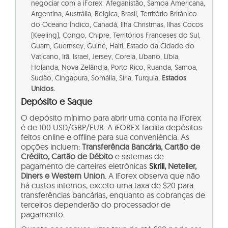
negociar com a iForex: Afeganistão, Samoa Americana,
Argentina, Austrália, Bélgica, Brasil, Território Britânico
do Oceano Índico, Canadá, Ilha Christmas, Ilhas Cocos
(Keeling), Congo, Chipre, Territórios Franceses do Sul,
Guam, Guernsey, Guiné, Haiti, Estado da Cidade do
Vaticano, Irã, Israel, Jersey, Coreia, Líbano, Líbia,
Holanda, Nova Zelândia, Porto Rico, Ruanda, Samoa,
Sudão, Cingapura, Somália, Síria, Turquia,
Estados
Unidos.
Depósito e Saque
O depósito mínimo para abrir uma conta na iForex
é de 100 USD/GBP/EUR. A iFOREX facilita depósitos
feitos online e offline para sua conveniência. As
opções incluem:
Transferência Bancária, Cartão de
Crédito, Cartão de Débito
e sistemas de
pagamento de carteiras eletrônicas
Skrill
, Neteller,
Diners e Western Union
. A iForex observa que não
há custos internos, exceto uma taxa de $20 para
transferências bancárias, enquanto as cobranças de
terceiros dependerão do processador de
pagamento.