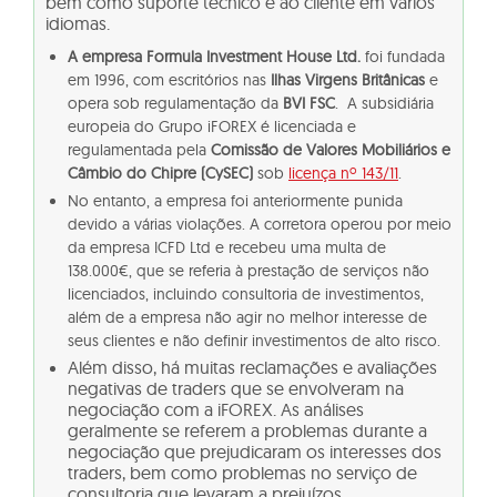
bem como suporte técnico e ao cliente em vários
idiomas.
A empresa Formula Investment House Ltd.
foi fundada
em 1996, com escritórios nas
Ilhas Virgens Britânicas
e
opera sob regulamentação da
BVI FSC
. A subsidiária
europeia do Grupo iFOREX é licenciada e
regulamentada pela
Comissão de Valores Mobiliários e
Câmbio do Chipre (CySEC)
sob
licença nº 143/11
.
No entanto, a empresa foi anteriormente punida
devido a várias violações. A corretora operou por meio
da empresa ICFD Ltd e recebeu uma multa de
138.000€, que se referia à prestação de serviços não
licenciados, incluindo consultoria de investimentos,
além de a empresa não agir no melhor interesse de
seus clientes e não definir investimentos de alto risco.
Além disso, há muitas reclamações e avaliações
negativas de traders que se envolveram na
negociação com a iFOREX.
As análises
geralmente se referem a problemas durante a
negociação que prejudicaram os interesses dos
traders, bem como problemas no serviço de
consultoria que levaram a prejuízos.