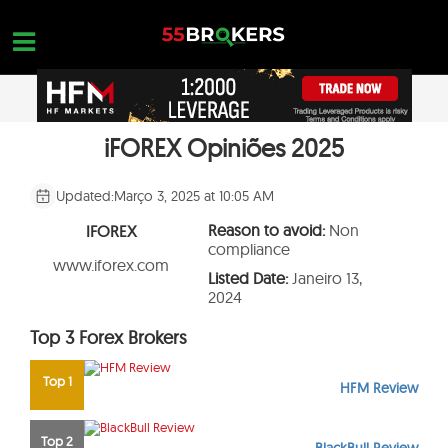
Skip
to
content
iFOREX Opiniões 2025
MELHOR CORRETORA PARA FOREX
OPEN A FREE ACCOUNT
Nothing found...
FOREX GOLPES
Updated:
Março 3, 2025 at 10:05 AM
EDUCAÇÃO EM FOREX
Reason to avoid:
Non
IFOREX
compliance
CONSULTAS DE NEGOCIAÇÃO
www.iforex.com
Listed Date:
Janeiro 13,
2024
CONTATE-NOS
Top 3 Forex Brokers
ABRA UMA CONTA GRATUITA
Top 1
HFM Review
Top 2