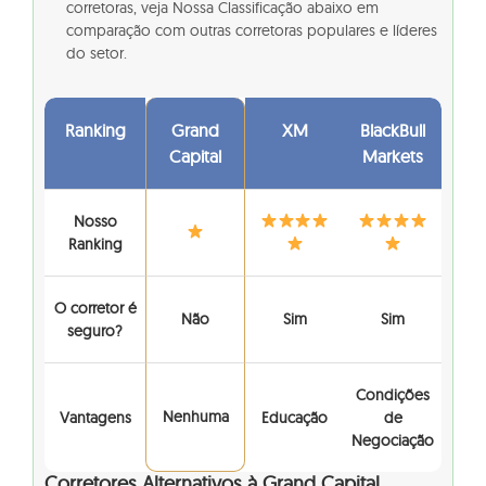
corretoras, veja Nossa Classificação abaixo em
comparação com outras corretoras populares e líderes
do setor.
Ranking
Grand
XM
BlackBull
Capital
Markets
Nosso
Ranking
O corretor é
Não
Sim
Sim
seguro?
Condições
Nenhuma
Vantagens
Educação
de
Negociação
Corretores Alternativos à Grand Capital