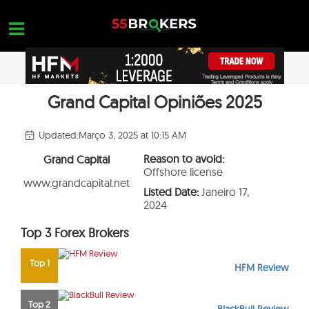
Skip
to
content
Grand Capital Opiniões 2025
MELHOR CORRETORA PARA FOREX
OPEN A FREE ACCOUNT
Nothing found...
FOREX GOLPES
Updated:
Março 3, 2025 at 10:15 AM
EDUCAÇÃO EM FOREX
Reason to avoid:
Grand Capital
Offshore license
CONSULTAS DE NEGOCIAÇÃO
www.grandcapital.net
Listed Date:
Janeiro 17,
2024
CONTATE-NOS
Top 3 Forex Brokers
ABRA UMA CONTA GRATUITA
Top 1
HFM Review
Top 2