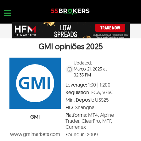
Skip
to
content
GMI opiniões 2025
MELHOR CORRETORA PARA FOREX
OPEN A FREE ACCOUNT
Nothing found...
FOREX GOLPES
Updated:
Março 21, 2025 at
EDUCAÇÃO EM FOREX
02:35 PM
CONSULTAS DE NEGOCIAÇÃO
Leverage:
1:30 | 1:200
Regulation:
FCA, VFSC
CONTATE-NOS
Min. Deposit:
US$25
HQ:
Shanghai
ABRA UMA CONTA GRATUITA
Platforms:
MT4, Alpine
GMI
Trader, ClearPro, MTF,
Currenex
www.gmimarkets.com
Found in:
2009