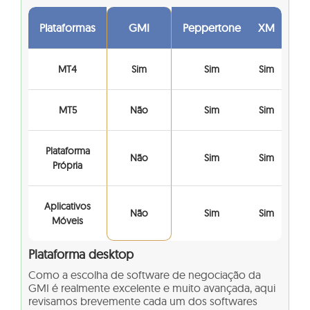
Plataformas
GMI
Peppertone
XM
MT4
Sim
Sim
Sim
MT5
Não
Sim
Sim
Plataforma
Não
Sim
Sim
Própria
Aplicativos
Não
Sim
Sim
Móveis
Plataforma desktop
Como a escolha de software de negociação da
GMI é realmente excelente e muito avançada, aqui
revisamos brevemente cada um dos softwares