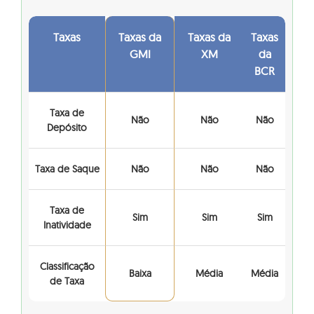
Taxas
Taxas da
Taxas da
Taxas
GMI
XM
da
BCR
Taxa de
Não
Não
Não
Depósito
Taxa de Saque
Não
Não
Não
Taxa de
Sim
Sim
Sim
Inatividade
Classificação
Baixa
Média
Média
de Taxa