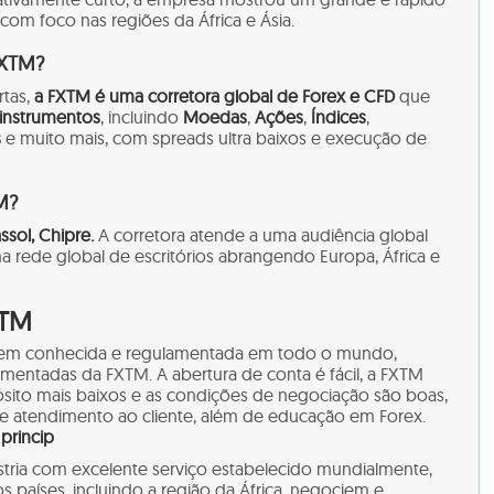
com foco nas regiões da África e Ásia.
FXTM?
tas,
a FXTM é uma corretora global de Forex e CFD
que
 instrumentos
, incluindo
Moedas
,
Ações
,
Índices
,
s
e muito mais, com spreads ultra baixos e execução de
M?
sol, Chipre.
A corretora atende a uma audiência global
 rede global de escritórios abrangendo Europa, África e
XTM
bem conhecida e regulamentada em todo o mundo,
amentadas da FXTM. A abertura de conta é fácil, a FXTM
sito mais baixos e as condições de negociação são boas,
e atendimento ao cliente, além de educação em Forex.
princip
ústria com excelente serviço estabelecido mundialmente,
s países, incluindo a região da África, negociem e