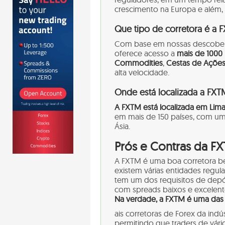
crescimento na Europa e além, 
Que tipo de corretora é a 
Com base em nossas descober
oferece acesso a
mais de 1000
Commodities
,
Cestas de Açõe
alta velocidade.
Onde está localizada a FXT
A FXTM está localizada em Limas
em mais de 150 países, com uma
Ásia.
Prós e Contras da F
A FXTM é uma boa corretora 
existem várias entidades regul
tem um dos requisitos de depó
com spreads baixos e excelent
Na verdade, a FXTM é uma das 
ais corretoras de Forex da ind
permitindo que traders de vário