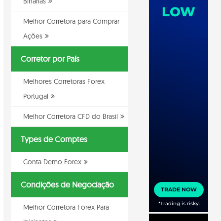
Binarias
Melhor Corretora para Comprar
Ações
Corretor por País
Melhores Corretoras Forex
Portugal
Melhor Corretora CFD do Brasil
Types de Comptes
Conta Demo Forex
Condições de Negociação
Melhor Corretora Forex Para