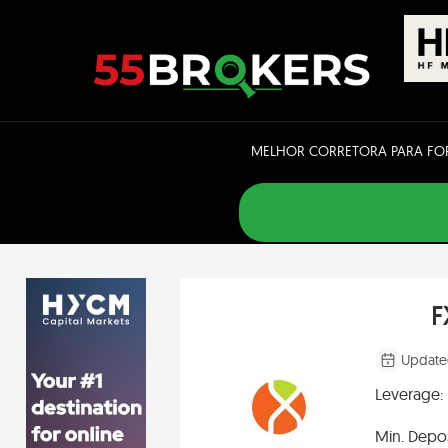
Skip
to
content
MELHOR CORRETORA PARA FO
F
Update
Leverage:
Min. Depos