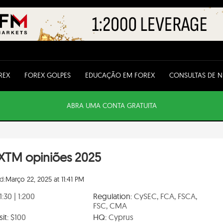
REX
FOREX GOLPES
EDUCAÇÃO EM FOREX
CONSULTAS DE 
ABRA UMA CONTA GRATUITA
XTM opiniões 2025
d:
Março 22, 2025 at 11:41 PM
1:30 | 1:200
Regulation:
CySEC, FCA, FSCA,
FSC, CMA
it:
$100
HQ:
Cyprus