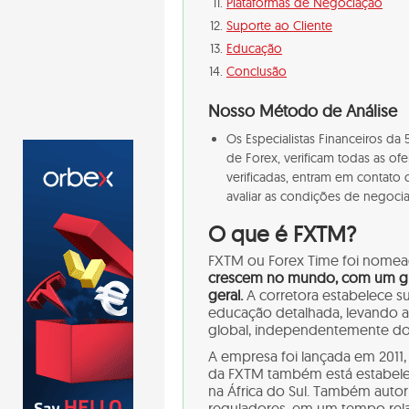
Plataformas de Negociação
Suporte ao Cliente
Educação
Conclusão
Nosso Método de Análise
Os Especialistas Financeiros d
de Forex, verificam todas as of
verificadas, entram em contato
avaliar as condições de negoci
O que é FXTM?
FXTM ou Forex Time foi nom
crescem no mundo, com um gra
geral.
A corretora estabelece s
educação detalhada, levando
global, independentemente do
A empresa foi lançada em 2011,
da FXTM também está estabele
na África do Sul. Também autor
reguladores, em um tempo rel