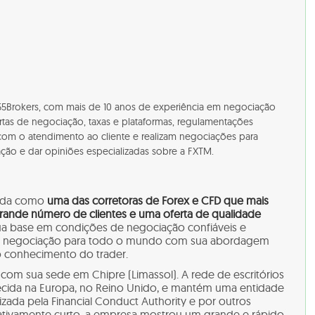
a 55Brokers, com mais de 10 anos de experiência em negociação
ertas de negociação, taxas e plataformas, regulamentações
 com o atendimento ao cliente e realizam negociações para
ação e dar opiniões especializadas sobre a FXTM.
eada como
uma das corretoras de Forex e CFD que mais
nde número de clientes e uma oferta de qualidade
ua base em condições de negociação confiáveis e
 a negociação para todo o mundo com sua abordagem
 conhecimento do trader.
 com sua sede em Chipre (Limassol). A rede de escritórios
cida na Europa, no Reino Unido, e mantém uma entidade
izada pela Financial Conduct Authority e por outros
ativamente curto, a empresa mostrou um grande e rápido