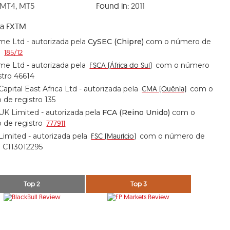
MT4, MT5
Found in:
2011
da FXTM
me Ltd - autorizada pela
CySEC (Chipre)
com o número de
o
185/12
me Ltd - autorizada pela
FSCA (África do Sul)
com o número
stro 46614
 Capital East Africa Ltd - autorizada pela
CMA (Quênia)
com o
de registro 135
 UK Limited - autorizada pela
FCA (Reino Unido)
com o
 de registro
777911
 Limited - autorizada pela
FSC (Maurício)
com o número de
o C113012295
Top 2
Top 3