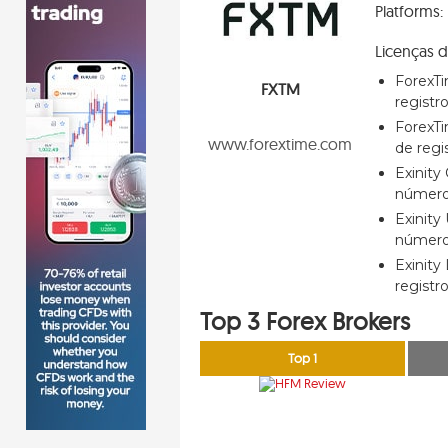
Platforms:
Licenças 
ForexTi
FXTM
registr
ForexTi
www.forextime.com
de regi
Exinity
número 
Exinity
número
Exinity
registr
Top 3 Forex Brokers
Top 1