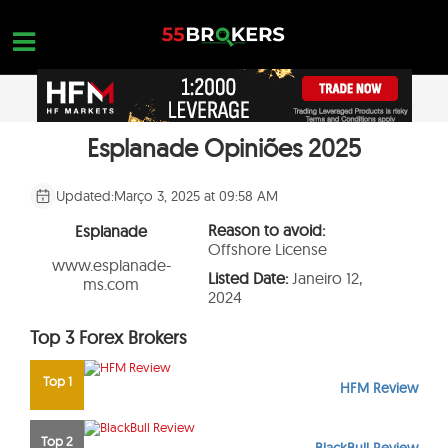
Skip
to
content
Esplanade Opiniões 2025
MELHOR CORRETORA PARA FOREX
OPEN A FREE ACCOUNT
Nothing found...
FOREX GOLPES
Updated:
Março 3, 2025 at 09:58 AM
EDUCAÇÃO EM FOREX
Reason to avoid:
Esplanade
Offshore License
CONSULTAS DE NEGOCIAÇÃO
www.esplanade-
Listed Date:
Janeiro 12,
ms.com
2024
CONTATE-NOS
Top 3 Forex Brokers
ABRA UMA CONTA GRATUITA
Top 1
HFM Review
Top 2