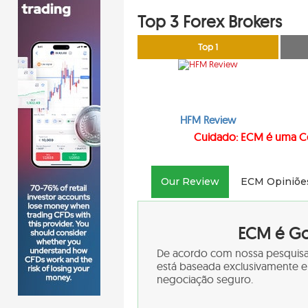
Top 3 Forex Brokers
Top 1
HFM Review
Cuidado: ECM é uma Co
Our Review
ECM Opiniõe
ECM é Go
De acordo com nossa pesquisa
está baseada exclusivamente 
negociação seguro.