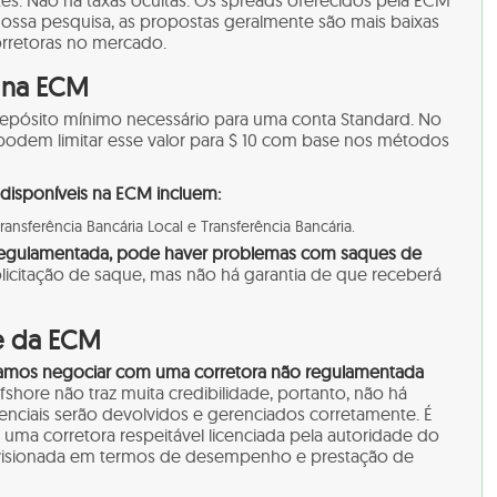
es. Não há taxas ocultas. Os spreads oferecidos pela ECM
ssa pesquisa, as propostas geralmente são mais baixas
rretoras no mercado.
o na ECM
pósito mínimo necessário para uma conta Standard. No
 podem limitar esse valor para $ 10 com base nos métodos
disponíveis na ECM incluem:
ansferência Bancária Local e Transferência Bancária.
regulamentada, pode haver problemas com saques de
licitação de saque, mas não há garantia de que receberá
e da ECM
mos negociar com uma corretora não regulamentada
fshore não traz muita credibilidade, portanto, não há
enciais serão devolvidos e gerenciados corretamente. É
 uma corretora respeitável licenciada pela autoridade do
visionada em termos de desempenho e prestação de