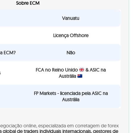
Sobre ECM
Vanuatu
Licença Offshore
 a ECM?
Não
FCA no Reino Unido
& ASIC na
s
Austrália
FP Markets - licenciada pela ASIC na
Austrália
gociação online, especializada em corretagem de forex
global de traders individuais internacionais, gestores de