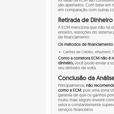
As taxas da ECM são consistent
são apertados. Com base em no
em comparação com outras co
Retirada de Dinheir
A ECM menciona que não há de
entanto, restrições do sistema
de financiamento.
Os métodos de financiamento 
Cartões de Crédito, ePayment, Tr
Como a corretora ECM não é 
dinheiro,
você pode enviar a so
seu dinheiro de volta.
Conclusão da Anális
Principalmente,
não recomenda
como a ECM
, pois uma zona of
garantia de que os ganhos pot
muito mais seguro investir com
setor e constantemente super
serviços financeiros.